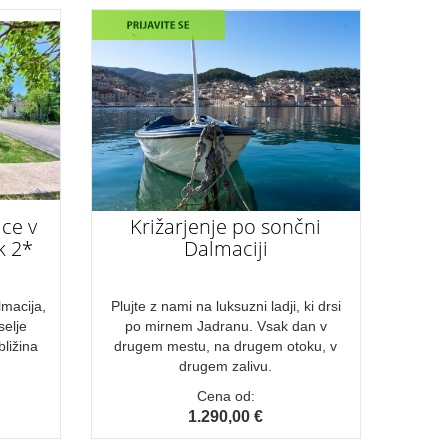
ce v
Križarjenje po sončni
k 2*
Dalmaciji
macija,
Plujte z nami na luksuzni ladji, ki drsi
selje
po mirnem Jadranu. Vsak dan v
bližina
drugem mestu, na drugem otoku, v
drugem zalivu.
Cena od:
1.290,00 €