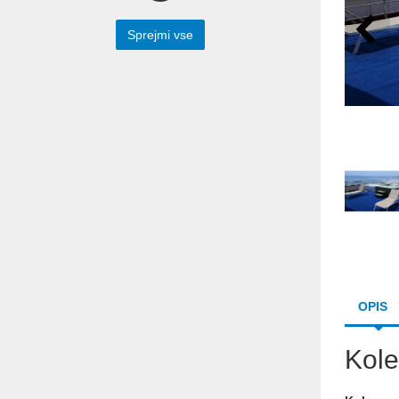
Preko spodnjega spletnega obrazca nam
lahko sporočite vaše vprašanje. Z
Sprejmi vse
veseljem vam bomo odgovorili.
Prepišite besedilo iz slike v spodnje polje
OPIS
Kole
Pošlji