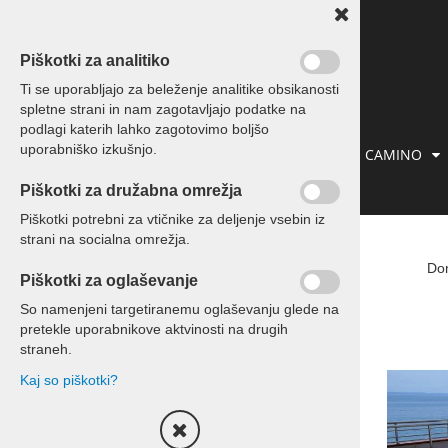
Piškotki za analitiko
Ti se uporabljajo za beleženje analitike obsikanosti
spletne strani in nam zagotavljajo podatke na
podlagi katerih lahko zagotovimo boljšo
uporabniško izkušnjo.
IZLETI IN POTOVANJA
PREVOZI
CAMINO
Piškotki za družabna omrežja
KONTAKT
Piškotki potrebni za vtičnike za deljenje vsebin iz
strani na socialna omrežja.
Kolesarjenje
Do
Piškotki za oglaševanje
Enodnevni izleti s kolesom
So namenjeni targetiranemu oglaševanju glede na
pretekle uporabnikove aktvinosti na drugih
potovanja s kolesom
straneh.
Kaj so piškotki?
za zaključene skupine
Kontakt