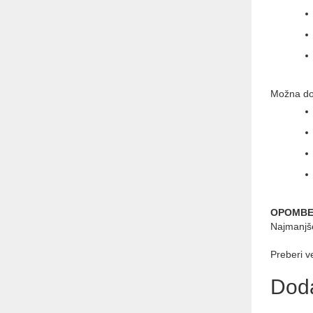
Možna do
OPOMBE
Najmanjše
Preberi v
Dod