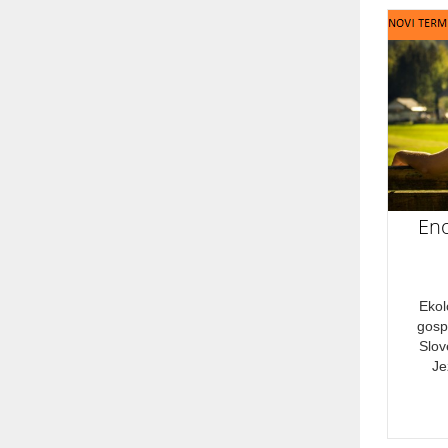
Eno
Ekol
gosp
Slov
Je