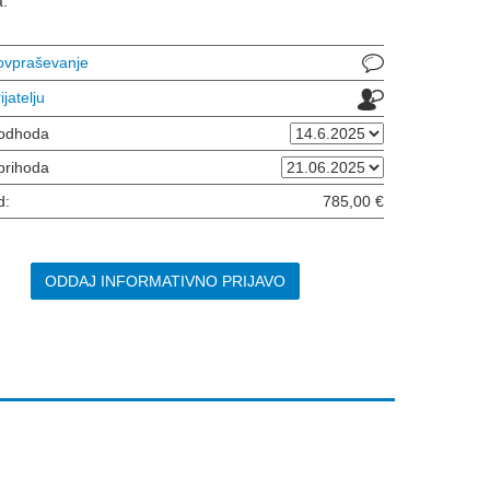
.
povpraševanje
ijatelju
odhoda
prihoda
d:
785,00 €
ODDAJ INFORMATIVNO PRIJAVO