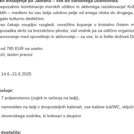
ko križarjenje po Jadranu – vse do čarobnega Dubrovnika
nepozabno kombinacijo morskih užitkov in aktivnega raziskovanja! Križ
dih – medtem ko vas ladja udobno pelje od enega otoka do drugega, se
ogato kulturno dediščino.
as čakajo osupljivi razgledi, osvežilno kopanje v kristalno čistem 
posadka skrbi za brezskrbno plovbo, vaš vodnik pa za odlično organizac
avnovesje med sprostitvijo in aktivnostjo – za vse, ki si želite doživeti 
 od 785 EUR na osebo
oči, lasten prevoz
14.6.-21.6.2025
jučuje:
7 polpenzionov (zajtrk in večerja na ladji),
namestitev na ladji v dvoposteljnih kabinah, vse kabine tuš/WC, vključn
slovenskega vodnika, ki kolesari s skupino
doplačila: