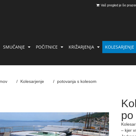
Vaš pregled je še praze
SMUČANJE
POČITNICE
KRIŽARJENJA
KOLESARJENJE
mov
Kolesarjenje
potovanja s kolesom
Kol
po 
Kolesar
– kjer 