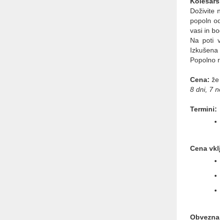
Kolesars
Abctour d.o.o.
Doživite 
Turistična agencija
popoln od
PE Celovška cesta 69, 1000
vasi in b
Ljubljana
Na poti v
Tel.: + 386 1 431 43 14
Izkušena 
GSM: + 386 40 334 363
Popolno r
E-mail: info@abctour.si
Cena:
že
8 dni, 7 n
Termini:
Cena vkl
Obvezna 