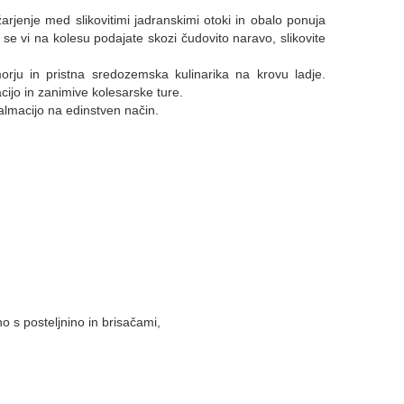
arjenje med slikovitimi jadranskimi otoki in obalo ponuja
 vi na kolesu podajate skozi čudovito naravo, slikovite
morju in pristna sredozemska kulinarika na krovu ladje.
ijo in zanimive kolesarske ture.
Dalmacijo na edinstven način.
o s posteljnino in brisačami,