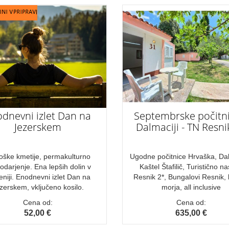
dnevni izlet Dan na
Septembrske počitni
Jezerskem
Dalmaciji - TN Resni
oške kmetije, permakulturno
Ugodne počitnice Hrvaška, Dal
odarjenje. Ena lepših dolin v
Kaštel Štafilič, Turistično na
eniji. Enodnevni izlet Dan na
Resnik 2*, Bungalovi Resnik, 
zerskem, vključeno kosilo.
morja, all inclusive
Cena od:
Cena od:
52,00 €
635,00 €