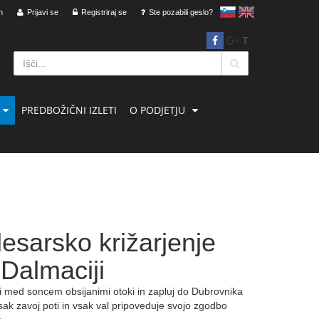
n
Prijavi se
Registriraj se
slovensko
Ste pozabili geslo?
English
T
PREDBOŽIČNI IZLETI
O PODJETJU
esarsko križarjenje
Dalmaciji
i med soncem obsijanimi otoki in zapluj do Dubrovnika
vsak zavoj poti in vsak val pripoveduje svojo zgodbo