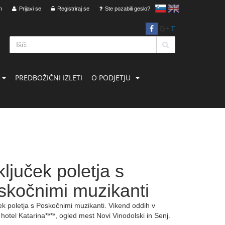
n
Prijavi se
Registriraj se
slovensko
Ste pozabili geslo?
English
T
PREDBOŽIČNI IZLETI
O PODJETJU
ljuček poletja s
skočnimi muzikanti
ek poletja s Poskočnimi muzikanti. Vikend oddih v
 hotel Katarina****, ogled mest Novi Vinodolski in Senj.