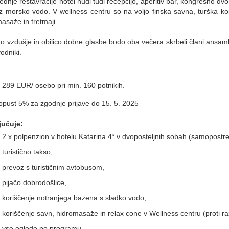
ednje restavracije hotel nudi tudi recepcijo, aperitiv bar, kongresno d
 morsko vodo. V wellness centru so na voljo finska savna, turška kope
masaže in tretmaji.
o vzdušje in obilico dobre glasbe bodo oba večera skrbeli člani ansa
odniki.
289 EUR/ osebo pri min. 160 potnikih.
popust 5% za zgodnje prijave do 15. 5. 2025
jučuje:
2 x polpenzion v hotelu Katarina 4* v dvoposteljnih sobah (samopostrežn
turistično takso,
prevoz s turističnim avtobusom,
pijačo dobrodošlice,
koriščenje notranjega bazena s sladko vodo,
koriščenje savn, hidromasaže in relax cone v Wellness centru (proti raz
vse oglede po programu,