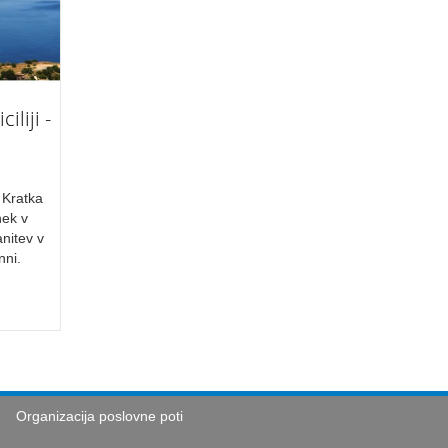
iliji -
. Kratka
nek v
anitev v
nni.
Organizacija poslovne poti