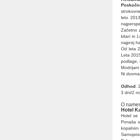
Abctour d.o.o.
Poskočni
Turistična agencija
strokovne
PE Celovška cesta 69, 1000
leto 201
Ljubljana
najperspe
Tel.: + 386 1 431 43 14
Začetno z
GSM: + 386 40 334 363
kitari in
L
E-mail: info@abctour.si
najprej h
Od leta 2
Leta 2015
podlage,
Modrijani
Ni dvoma,
Odhod
: 
3 dni/2 n
O namest
Hotel Ka
Hotel se 
Ponaša se
kopalnim 
Samopostr