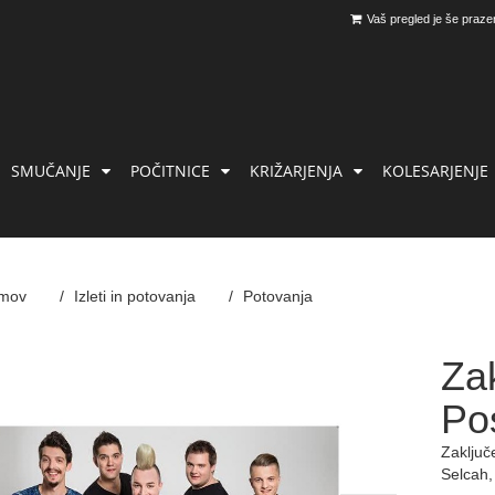
Vaš pregled je še praze
SMUČANJE
POČITNICE
KRIŽARJENJA
KOLESARJENJE
mov
Izleti in potovanja
Potovanja
Zak
Po
Zaključ
Selcah,