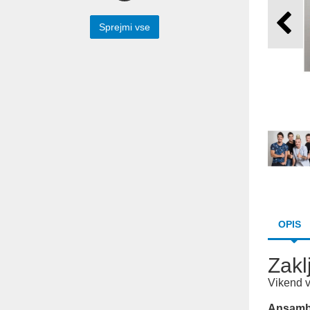
Preko spodnjega spletnega obrazca nam
lahko sporočite vaše vprašanje. Z
Sprejmi vse
veseljem vam bomo odgovorili.
Prepišite besedilo iz slike v spodnje polje
OPIS
Zakl
Vikend 
Pošlji
Ansambe