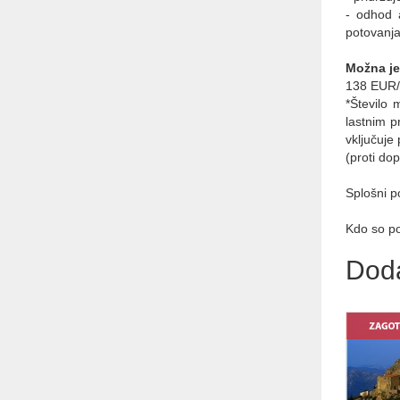
- odhod a
potovanj
Možna je
138 EUR/o
*Število 
lastnim p
vključuje
(proti do
Splošni p
Kdo so p
Dod