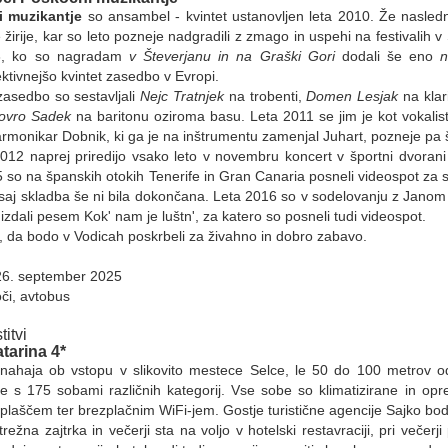
 muzikantje
so ansambel - kvintet ustanovljen leta 2010. Že nasled
 žirije, kar so leto pozneje nadgradili z zmago in uspehi na festivalih 
3, ko so nagradam
v Števerjanu in na Graški Gori
dodali še eno
n
ktivnejšo kvintet zasedbo v Evropi.
asedbo so sestavljali
Nejc Tratnjek
na trobenti,
Domen Lesjak
na klar
ovro Sadek
na baritonu oziroma basu. Leta 2011 se jim je kot vokalist
armonikar Dobnik, ki ga je na inštrumentu zamenjal Juhart, pozneje pa 
012 naprej priredijo vsako leto v novembru koncert v športni dvoran
 so na španskih otokih Tenerife in Gran Canaria posneli videospot za
 saj skladba še ni bila dokončana. Leta 2016 so v sodelovanju z Ja
 izdali pesem Kok' nam je luštn', za katero so posneli tudi videospot.
 da bodo v Vodicah poskrbeli za živahno in dobro zabavo.
26. september 2025
oči, avtobus
itvi
tarina 4*
nahaja ob vstopu v slikovito mestece Selce, le 50 do 100 metrov od 
 s 175 sobami različnih kategorij. Vse sobe so klimatizirane in op
plaščem ter brezplačnim WiFi-jem. Gostje turistične agencije Sajko bo
ežna zajtrka in večerji sta na voljo v hotelski restavraciji, pri večer