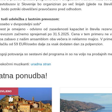
vtobusov iz Slovenije bo organiziran po več linijah (glede na števi
a bodo potniki obveščeni pravočasno pred odhodom.
 tudi udeležba z lastnim prevozom:
sebo v dvoposteljni sobi*
mest je omejeno - odvisno od zasedenosti kapacitet in števila rezer
revozom začnemo sprejemati po 31.5.2025. Cena v tem primeru ne vkl
 pa zabavo z našim ansamblom oba večera in reklamno majico. V primer
plačilu od 59 EUR/osebo dalje za vsak dodaten dan za polpenzion.
ogoji potovanja so sestavni del programa in so na voljo na prodajnih me
oskočnni muzikanti:
uradna stran
atna ponudba!