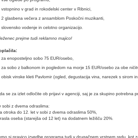
vstopnino v grad in rokodelski center v Ribnici,
2 glasbena večera z ansamblom Poskočni muzikanti,
slovensko vodenje in celotno organizacijo.
eženec prejme tudi reklamno majico!
plačila:
za enoposteljno sobo 75 EUR/osebo,
za sobo z balkonom in pogledom na morje 15 EUR/osebo za obe ničitvi
obisk vinske kleti Pavlomir (ogled, degustacija vina, narezek s sirom
da se za izlet odločite ob prijavi v agenciji, saj je za skupino potrebna
 sobi z dvema odraslima:
a otroka do 12. let v sobi z dvema odraslima 50%,
odrasla oseba (starejša od 12 let) na dodatnem ležišču 20%.
:
jemo si pravico izvedbe programa tudi v drugačnem vrstnem redu, kot z