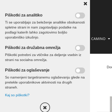
Piškotki za analitiko
Ti se uporabljajo za beleženje analitike obsikanosti
spletne strani in nam zagotavljajo podatke na
podlagi katerih lahko zagotovimo boljšo
uporabniško izkušnjo.
IZLETI IN POTOVANJA
PREVOZI
CAMINO
Piškotki za družabna omrežja
KONTAKT
Piškotki potrebni za vtičnike za deljenje vsebin iz
strani na socialna omrežja.
Izleti in potovanja
Do
Piškotki za oglaševanje
Potovanja
So namenjeni targetiranemu oglaševanju glede na
pretekle uporabnikove aktvinosti na drugih
Enodnevni izleti
straneh.
Kaj so piškotki?
Izleti za skupine
Kontakt