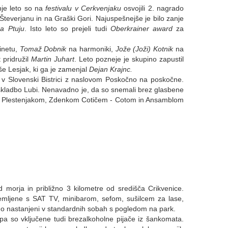
nje leto so na
festivalu v Cerkvenjaku
osvojili 2. nagrado
v Števerjanu in na Graški Gori. Najuspešnejše je bilo zanje
a Ptuju
. Isto leto so prejeli tudi
Oberkrainer award
za
inetu,
Tomaž Dobnik
na harmoniki,
Jože (Joži) Kotnik
na
 pridružil
Martin Juhart
. Leto pozneje je skupino zapustil
še Lesjak, ki ga je zamenjal
Dejan Krajnc.
i v Slovenski Bistrici z naslovom Poskočno na poskočne.
 skladbo Lubi. Nenavadno je, da so snemali brez glasbene
nom Plestenjakom, Zdenkom Cotičem - Cotom in Ansamblom
morja in približno 3 kilometre od središča Crikvenice.
remljene s SAT TV, minibarom, sefom, sušilcem za lase,
do nastanjeni v standardnih sobah s pogledom na park.
ji pa so vključene tudi brezalkoholne pijače iz šankomata.