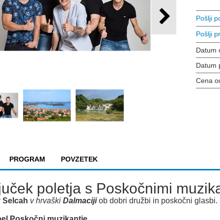
Pošlji 
Pošlji pr
Datum 
Datum 
Cena o
PROGRAM
POVZETEK
juček poletja s Poskočnimi muzika
v
Selcah
v hrvaški
Dalmaciji
ob dobri družbi in poskočni glasbi.
l Poskočni muzikantje