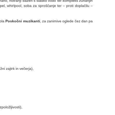
vorano, notranji bazen s sladko vodo ter kompleks zunanjih
l, whirlpool, soba za sproščanje ter – proti doplačilu –
mbla
Poskočni muzikanti
, za zanimive oglede čez dan pa
i zajtrk in večerja),
položljivosti),