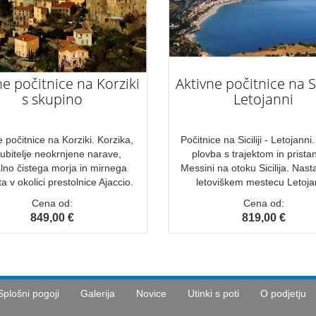
ne počitnice na Korziki
Aktivne počitnice na Sic
s skupino
Letojanni
e počitnice na Korziki. Korzika,
Počitnice na Siciliji - Letojanni
ljubitelje neokrnjene narave,
plovba s trajektom in prista
alno čistega morja in mirnega
Messini na otoku Sicilija. Nast
a v okolici prestolnice Ajaccio.
letoviškem mestecu Letoja
Cena od:
Cena od:
849,00 €
819,00 €
Splošni pogoji
Galerija
Novice
Utinki s poti
O podjetju