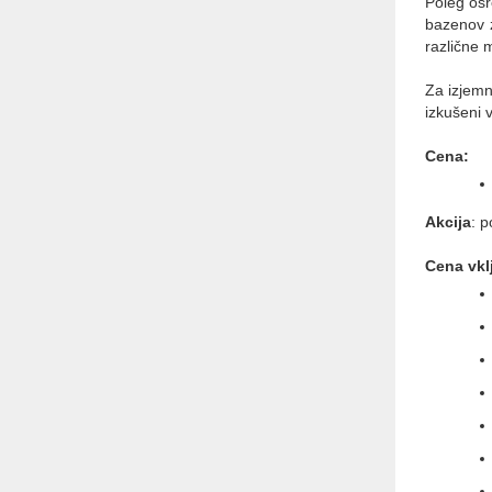
Poleg osr
bazenov z
različne 
Za izjemn
izkušeni v
Cena:
Akcija
: 
Cena vkl