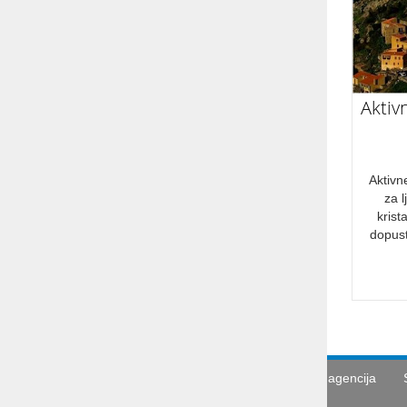
Aktiv
Aktivn
za 
krist
dopust
Turistična agencija