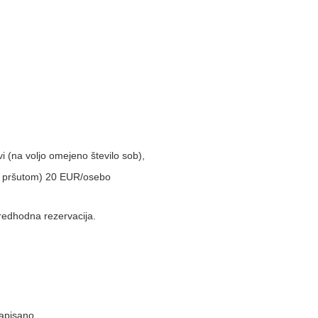
 (na voljo omejeno število sob),
 in pršutom) 20 EUR/osebo
 predhodna rezervacija.
apisano.