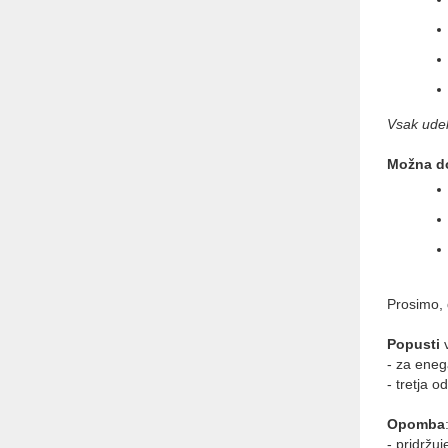
Vsak udel
Možna do
Prosimo, 
Popusti
v
- za eneg
- tretja 
Opomba
- pridržu