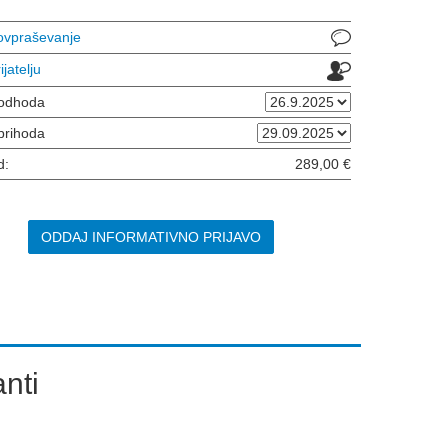
povpraševanje
ijatelju
odhoda
prihoda
d:
289,00 €
ODDAJ INFORMATIVNO PRIJAVO
nti