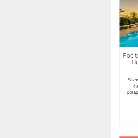
Oktober
DRŽAVA
Egipt
VRSTA POTOVANJA
Počit
Ho
Avanturistično potovanje
Aktivni oddih
Sliko
ču
Wellness in SPA
potap
Romantična doživetja
Rekreacija
športni dogodek - navijanje
Počitnice