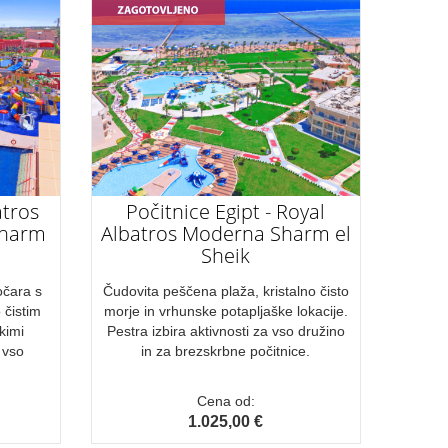
atros
Počitnice Egipt - Royal
Sharm
Albatros Moderna Sharm el
Sheik
očara s
Čudovita peščena plaža, kristalno čisto
 čistim
morje in vrhunske potapljaške lokacije.
kimi
Pestra izbira aktivnosti za vso družino
 vso
in za brezskrbne počitnice.
Cena od:
1.025,00 €