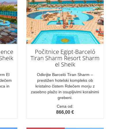
rience
Počitnice Egipt-Barceló
Sheik
Tiran Sharm Resort Sharm
el Sheik
rm El
Odkrijte Barceló Tiran Sharm –
 Rdečem
prestižen hotelski kompleks ob
nca in
kristalno čistem Rdečem morju z
zasebno plažo in osupljivimi koralnimi
grebeni.
Cena od:
866,00 €