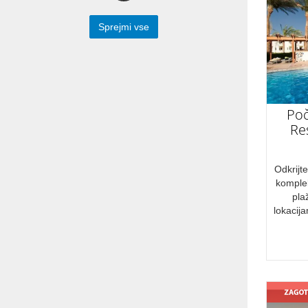
Počitnice Egipt
Sprejmi vse
Počitnice Egipt Hurgada
Počitnice Egipt Sharm el Sheik
Križarjenje po Nilu
Poč
Počitnice Egipt Makadi Bay
Re
Odkrijt
OBDOBJE
komple
pla
lokacija
Maj
Junij
Julij
Avgust
September