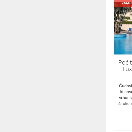
CENOVNI RAZRED
Cenovno ugodno
PRIMERNO ZA
družine
avanturiste
Počit
za zaljubljence
Lux
Starejše osebe
športnike
Čudovi
ki nav
vrhunsk
NASTANITEV
široko 
all inclusive
NAČIN POTOVANJA