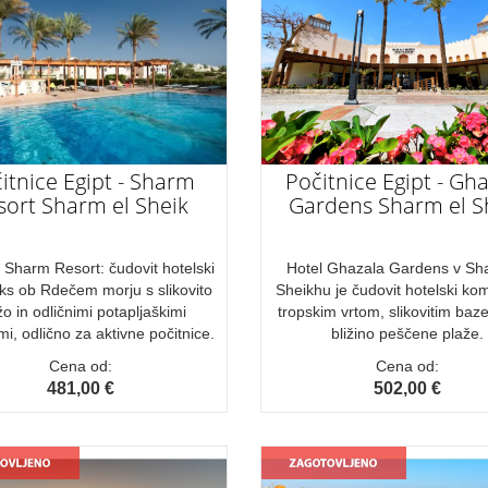
itnice Egipt - Sharm
Počitnice Egipt - Gh
sort Sharm el Sheik
Gardens Sharm el S
e Sharm Resort: čudovit hotelski
Hotel Ghazala Gardens v Sh
ks ob Rdečem morju s slikovito
Sheikhu je čudovit hotelski ko
žo in odličnimi potapljaškimi
tropskim vrtom, slikovitim baz
mi, odlično za aktivne počitnice.
bližino peščene plaže.
Cena od:
Cena od:
481,00 €
502,00 €