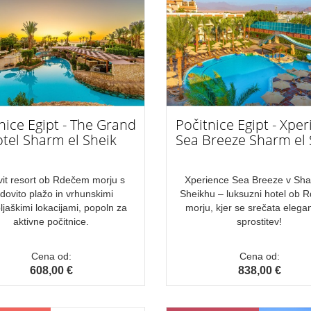
nice Egipt - The Grand
Počitnice Egipt - Xpe
tel Sharm el Sheik
Sea Breeze Sharm el 
vit resort ob Rdečem morju s
Xperience Sea Breeze v Sha
dovito plažo in vrhunskimi
Sheikhu – luksuzni hotel ob
ljaškimi lokacijami, popoln za
morju, kjer se srečata elega
aktivne počitnice.
sprostitev!
Cena od:
Cena od:
608,00 €
838,00 €