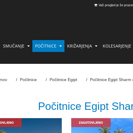
Vaš pregled je še praze
SMUČANJE
POČITNICE
KRIŽARJENJA
KOLESARJENJE
mov
Počitnice
Počitnice Egipt
Počitnice Egipt Sharm 
Počitnice Egipt Sha