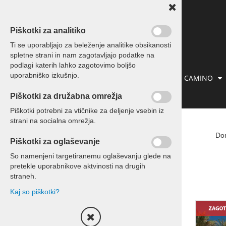
Piškotki za analitiko
Ti se uporabljajo za beleženje analitike obsikanosti
spletne strani in nam zagotavljajo podatke na
podlagi katerih lahko zagotovimo boljšo
uporabniško izkušnjo.
IZLETI IN POTOVANJA
PREVOZI
CAMINO
Piškotki za družabna omrežja
KONTAKT
Piškotki potrebni za vtičnike za deljenje vsebin iz
strani na socialna omrežja.
Počitnice
Do
Piškotki za oglaševanje
Počitnice Slovenija
So namenjeni targetiranemu oglaševanju glede na
pretekle uporabnikove aktvinosti na drugih
Počitnice Hrvaška
straneh.
Kaj so piškotki?
Počitnice Tunizija
Počitnice ostalo