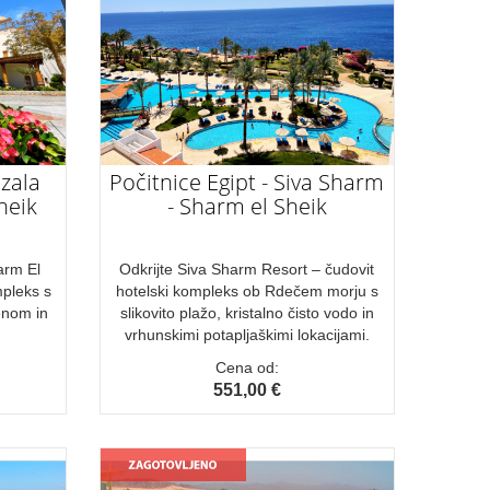
azala
Počitnice Egipt - Siva Sharm
heik
- Sharm el Sheik
arm El
Odkrijte Siva Sharm Resort – čudovit
mpleks s
hotelski kompleks ob Rdečem morju s
enom in
slikovito plažo, kristalno čisto vodo in
vrhunskimi potapljaškimi lokacijami.
Cena od:
551,00 €