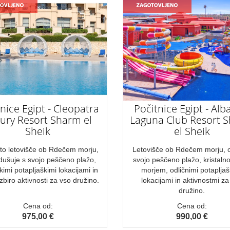
nice Egipt - Cleopatra
Počitnice Egipt - Alb
ury Resort Sharm el
Laguna Club Resort 
Sheik
el Sheik
to letovišče ob Rdečem morju,
Letovišče ob Rdečem morju, 
dušuje s svojo peščeno plažo,
svojo peščeno plažo, kristalno
imi potapljaškimi lokacijami in
morjem, odličnimi potapljaš
izbiro aktivnosti za vso družino.
lokacijami in aktivnostmi za
družino.
Cena od:
Cena od:
975,00 €
990,00 €