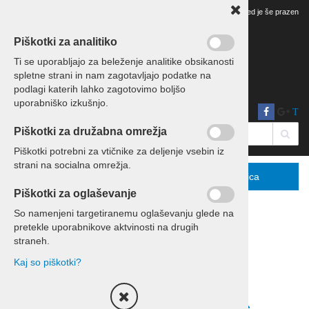
Vaš pregled je še prazen
Piškotki za analitiko
Ti se uporabljajo za beleženje analitike obsikanosti
spletne strani in nam zagotavljajo podatke na
podlagi katerih lahko zagotovimo boljšo
uporabniško izkušnjo.
T
Piškotki za družabna omrežja
Piškotki potrebni za vtičnike za deljenje vsebin iz
strani na socialna omrežja.
Menu
Podrobno
Košarica
Piškotki za oglaševanje
So namenjeni targetiranemu oglaševanju glede na
pretekle uporabnikove aktvinosti na drugih
Domov
Kolesarjenje
straneh.
Enodnevni izleti s kolesom
Kaj so piškotki?
Razvrsti po:
ceni
nazivu