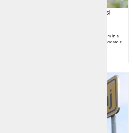
Izlet na Ljubljansko barje s kolesi
Odkrivanje skrivnosti Ljubljanskega barja s kolesom in s
fotoaparatom, na pragu glavnega mesta, izjemno bogato z
rastlinskim in živalskim svetom.