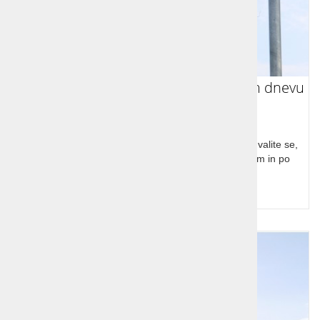
S kolesom od Dunaja do Rima v enem dnevu
Postavite si izziv ali ga nastavite svojim bližnjim. Pohvalite se,
da ste v nekaj urah z Dunja do Rima in to s kolesom in po
vseh prometnih predpisih.