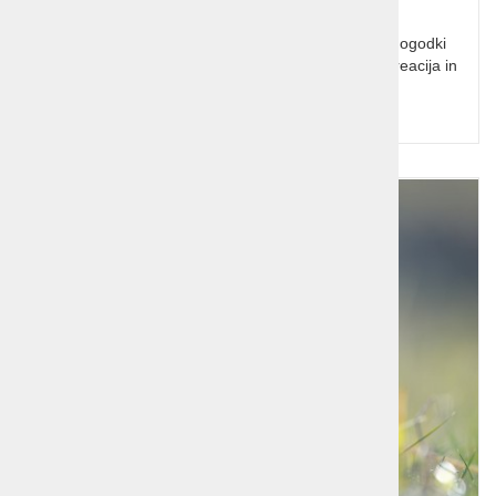
Predstavitev okolice Ljubljane, kjer so se odvijali dogodki
vezani na udeležence kongresa svete alianse. Rekreacija in
kratki ogledi.