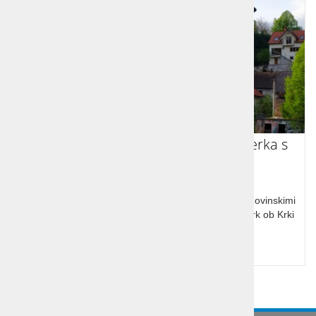
Iz Ljubljane preko Krke do Žužemberka s
kolesi
Razgibano kolesarjenje po asfaltnih poteh med zgodovinskimi
in filmskimi točkami do mogočnega gradu Žužemberk ob Krki
Cena od:
26,00 €