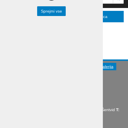
Sprejmi vse
Menu
Podrobno
Košarica
V galeriji si lahko ogledate slikce naših izletov.
Turistična agencija
Splošni pogoji
Galerija
Novice
Utinki s poti
O podjetju
Organizacija poslovne poti
Abctour d.o.o., Mrharjeva ulica 19 1210 Ljubljana - Šentvid
T:
+386 1 431 43 14,
E:
info@abctour.si