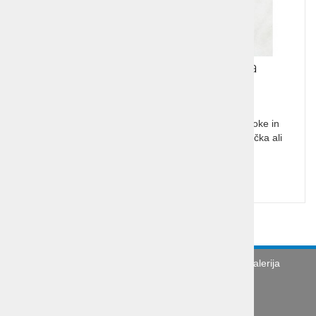
Ferrari F 20 lesena sestavljanka
Ferrari F 20 lesena sestavljanka primerna za otroke in
zbiratelje. Z njim boste razveselili tako otroka in očka ali
dedka, ki bosta pomagala pri sestavljanju.
Cena z DDV:
21,90 €
Turistična agencija
Splošni pogoji
Galerija
Novice
Utinki s poti
O podjetju
Organizacija poslovne poti