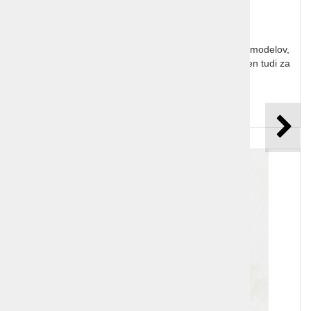
Porsche 911 lesena sestavljanka, za ljubitelje starih modelov,
za zbiratelje in otroke. Model Porsche 911 je primeren tudi za
poslovno darilo.
Cena z DDV:
17,99 €