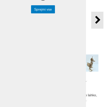
Sprejmi vse
Racman Jaka lesena
sestavljanka
Racman Jaka lesena sestavljanka. Sestavimo ga zelo lahko,
primeren za igro tako mlajših kot malo starejših otrok.