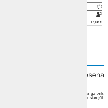
Pošlji povpraševanje
Pošlji prijatelju
Cena z DDV:
17,08 €
ODDAJ INFORMATIVNO PRIJAVO
OPIS
Racman Jaka lesena
sestavljanka
Racman Jaka lesena sestavljanka.
Sestavimo ga zelo
lahko, primeren za igro tako mlajših kot malo starejših
otrok.
Št. kosov: 65.