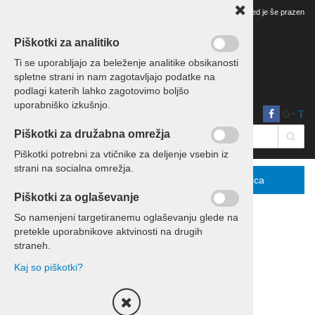
Vaš pregled je še prazen
Piškotki za analitiko
Ti se uporabljajo za beleženje analitike obsikanosti
spletne strani in nam zagotavljajo podatke na
podlagi katerih lahko zagotovimo boljšo
uporabniško izkušnjo.
T
Piškotki za družabna omrežja
Piškotki potrebni za vtičnike za deljenje vsebin iz
strani na socialna omrežja.
Menu
Podrobno
Košarica
Piškotki za oglaševanje
So namenjeni targetiranemu oglaševanju glede na
pretekle uporabnikove aktvinosti na drugih
Domov
Eko leseni izdelki
straneh.
Kaj so piškotki?