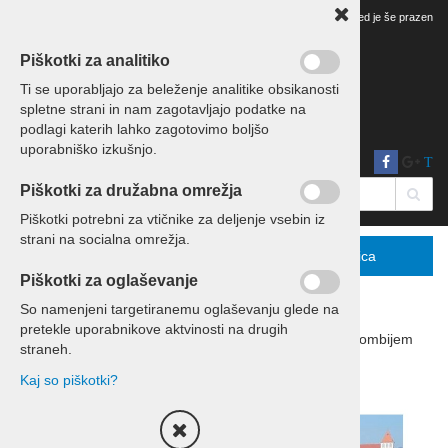
Vaš pregled je še prazen
Piškotki za analitiko
Ti se uporabljajo za beleženje analitike obsikanosti
spletne strani in nam zagotavljajo podatke na
podlagi katerih lahko zagotovimo boljšo
uporabniško izkušnjo.
T
Piškotki za družabna omrežja
Piškotki potrebni za vtičnike za deljenje vsebin iz
strani na socialna omrežja.
Menu
Podrobno
Košarica
Piškotki za oglaševanje
So namenjeni targetiranemu oglaševanju glede na
pretekle uporabnikove aktvinosti na drugih
Domov
Prevozi
Enodnevni izleti s kombijem
straneh.
Enodnevni izleti
Kaj so piškotki?