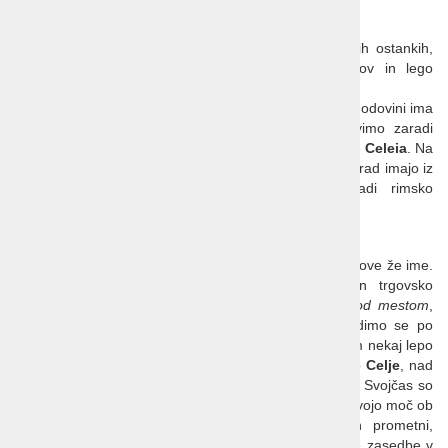
Celje in Ptuj ter vinska klet
Obe mesti podobno stojita na bogatih antičnih/rimskih ostankih,
imata pomembno zgodobvino srednjeveških veljakov in lego
gradov na vzpetinah nad reko.
Celje
je danes tretje slovensko mesto po velikosti, v zgodovini ima
še pomembnejša obdobja. Knežje mesto mu pravimo zaradi
Celjskih knezov
in grofov, še globje v zgodovino pa je
Celeia
. Na
Ptuju
pa ob ponosu na sedanje življenje in mogočni grad imajo iz
rimskega časa ostanke
Poetovie
. Če imate radi rimsko
zgodovino, obiščite obe mesti.
Celje knežje mesto
Celje
je bil pomemben kraj že od keltskih časov, kar pove že ime.
Rimljani so imeli v
Celei
pomembno vojaško in trgovsko
postojanko, kar dobro predstavlja razstava
Mesto pod mestom
,
kjer je prikazana raznovrstna paleta najdb. Sprehodimo se po
stari rimski cesti
, pokukamo v
rimsko vilo
in občudujem nekaj lepo
ohranjenih
antičnih kipov
. Sprehodimo se skozi mesto
Celje
, nad
katerim so na vzpetini ostanki stolpov starega gradu. Svojčas so
tam prebivali
Celjski grofje
, ki so za kratek čas merili svojo moč ob
boku
Habsburžanov
. Sedanje Celje je pomemben prometni,
industrijski, sejmski kraj in mesto najboljše rokometne zasedbe v