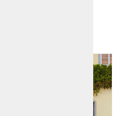
Dodatno branje:
Ptuj
,
Celje
,
Celjski grofje
Dodatna ponudba!
1
2