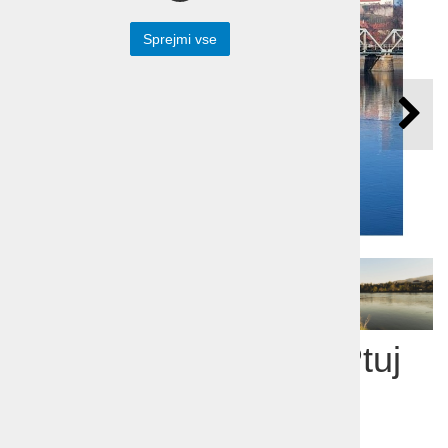
Sprejmi vse
Prevoz s kombijem Ptuj
in Celje vino in
zgodovina