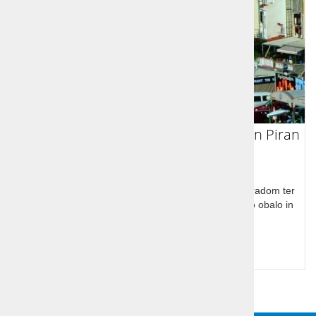
Prevoz s kombijem Alpe Adria - Bled in Piran
Alpski biser Bled z jezerom, pletnami in otokom, z gradom ter
muzejem in jadranski biser Piran ter pogled na našo obalo in
Tržaški zaliv s Socerba
Cena od:
99,00 €