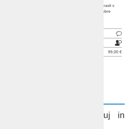
Ptuj, Celje slavni rimski mesti Poetovia in Celeia sta zrasli v
prijetni slovenski mesti, ki gostita imenitne muzeje, dobre
lokale in vinsko klet ...
Pošlji povpraševanje
Pošlji prijatelju
Cena od:
99,00 €
ODDAJ INFORMATIVNO PRIJAVO
OPIS
VIDEO
POVZETEK
Prevoz s kombijem Ptuj in
Celje vino in zgodovina