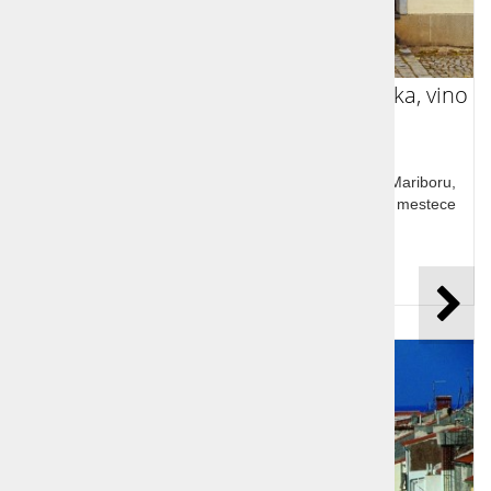
Prevoz s kombijem Maribor in Štajerska, vino
in ...
Obiščite najstarejšo trto na svetu, Modro kavčino v Mariboru,
pokusite štajersko vino, spoznajte samostan Žiče in mestece
Slovenske Konjice
Cena od:
137,00 €