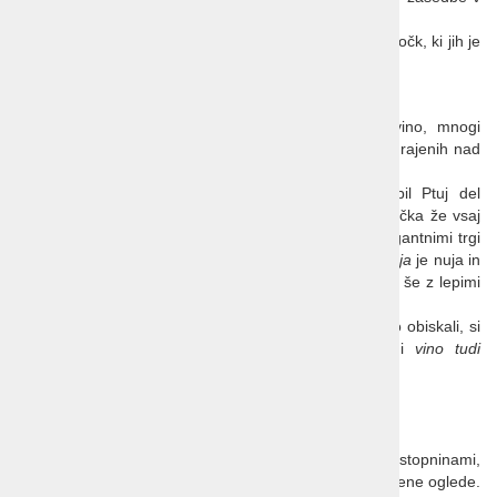
Sloveniji.
Celje si zasluži, da ga umeščamo med 10 slovenskih točk, ki jih je
treba poznati.
Ptuj najstarejše slovensko mesto
Že dodatno poimenovanje kaže na dolgo zgodovino, mnogi
dodajajo, da je tudi eno lepših mest. Veliko stavb je zgrajenih nad
obsežnimi vinskimi kletmi na brežinah
reke Drave
.
Zaradi prometno ugodne lege ob plovni reki je bil Ptuj del
starodavne
jantarne poti,
tako da je bil pomembna točka že vsaj
2000 let nazaj. Razdalje med prijetnimi ulicami in elegantnimi trgi
niso velike, vzpon do
Ptujskega gradu
in
ogled muzeja
je nuja in
poleg bogate vsebine muzejskih zbirk vas bo nagradil še z lepimi
razgledi.
Pod mestom so dolgi hodniki
vinskih kleti
, kar bomo obiskali, si
pogledali prijeten
film
in nato ob strokovni razlagi
vino tudi
pokusili.
Cena na osebo:
99 EUR, minimum 4 osebe
V našo ceno je vključen celotni program z naštetimi vstopninami,
tako da je doplačilo le za kosilo in vaše posebej naročene oglede.