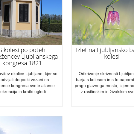
S kolesi po poteh
Izlet na Ljubljansko b
ežencev Ljubljanskega
kolesi
kongresa 1821
vitev okolice Ljubljane, kjer so
Odkrivanje skrivnosti Ljublja
 odvijali dogodki vezani na
barja s kolesom in s fotoapar
žence kongresa svete alianse.
pragu glavnega mesta, izjemn
ekreacija in kratki ogledi.
z rastlinskim in živalskim sv