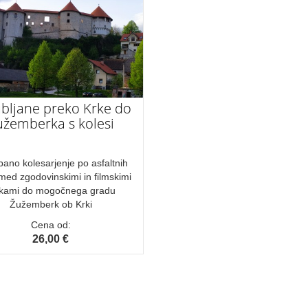
jubljane preko Krke do
užemberka s kolesi
bano kolesarjenje po asfaltnih
med zgodovinskimi in filmskimi
čkami do mogočnega gradu
Žužemberk ob Krki
Cena od:
26,00 €