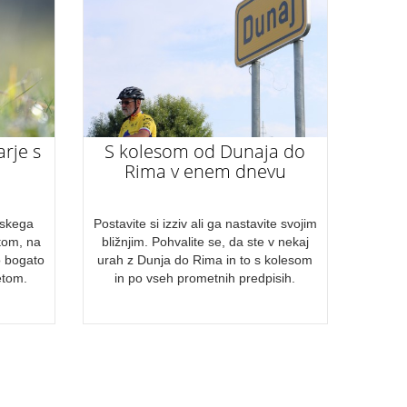
arje s
S kolesom od Dunaja do
Rima v enem dnevu
nskega
Postavite si izziv ali ga nastavite svojim
atom, na
bližnjim. Pohvalite se, da ste v nekaj
o bogato
urah z Dunja do Rima in to s kolesom
etom.
in po vseh prometnih predpisih.