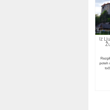
Rekreacija
CENOVNI RAZRED
Cenovno ugodno
Iz L
PRIMERNO ZA
Ž
družine
Razgi
avanturiste
poteh 
za zaljubljence
to
športnike
NAČIN POTOVANJA
Kolesa
Kombi