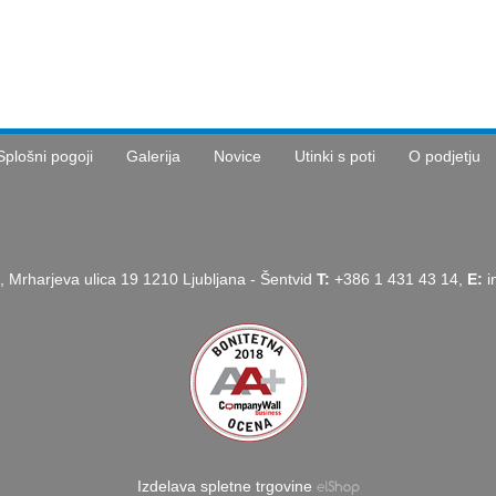
Splošni pogoji
Galerija
Novice
Utinki s poti
O podjetju
, Mrharjeva ulica 19 1210 Ljubljana - Šentvid
T:
+386 1 431 43 14,
E:
i
Izdelava spletne trgovine