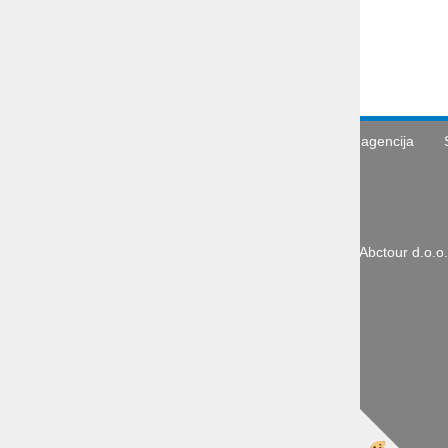
Ljubljana
Tel.: + 386 1 431 43 14
GSM: + 386 40 334 363
E-mail: info@abctour.si
Turistična agencija
Abctour d.o.o.