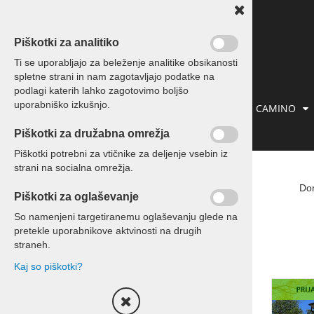
Piškotki za analitiko
Ti se uporabljajo za beleženje analitike obsikanosti
spletne strani in nam zagotavljajo podatke na
podlagi katerih lahko zagotovimo boljšo
uporabniško izkušnjo.
IZLETI IN POTOVANJA
PREVOZI
CAMINO
Piškotki za družabna omrežja
KONTAKT
Piškotki potrebni za vtičnike za deljenje vsebin iz
strani na socialna omrežja.
Kolesarjenje
Do
Piškotki za oglaševanje
Enodnevni izleti s kolesom
So namenjeni targetiranemu oglaševanju glede na
pretekle uporabnikove aktvinosti na drugih
potovanja s kolesom
straneh.
Kaj so piškotki?
za zaključene skupine