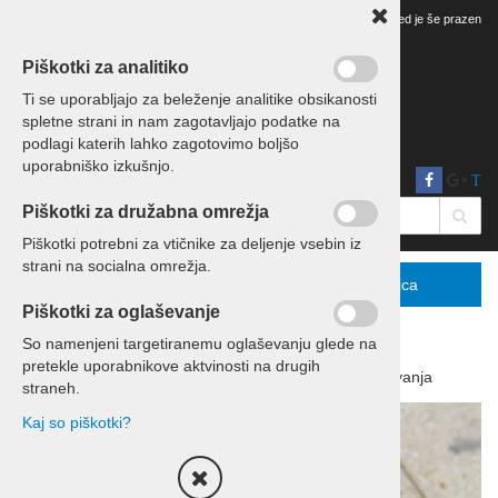
Vaš pregled je še prazen
Piškotki za analitiko
Ti se uporabljajo za beleženje analitike obsikanosti
spletne strani in nam zagotavljajo podatke na
podlagi katerih lahko zagotovimo boljšo
uporabniško izkušnjo.
T
Piškotki za družabna omrežja
Piškotki potrebni za vtičnike za deljenje vsebin iz
strani na socialna omrežja.
Menu
Podrobno
Košarica
Piškotki za oglaševanje
So namenjeni targetiranemu oglaševanju glede na
pretekle uporabnikove aktvinosti na drugih
Domov
Izleti in potovanja
Potovanja
straneh.
Kaj so piškotki?