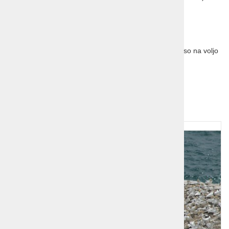
za 3. osebo v sobi na dod. ležišču 5%.
Splošni pogoji potovanja so sestavni del programa in so na voljo
na prodajnih mestih!
Dodatna ponudba!
1
2