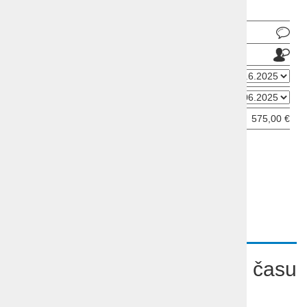
Pošlji povpraševanje
Pošlji prijatelju
Datum odhoda
Datum prihoda
Cena od:
575,00 €
ODDAJ INFORMATIVNO PRIJAVO
OPIS
PROGRAM
VIDEO
Potovanje Provansa v času
cvetenja sivke