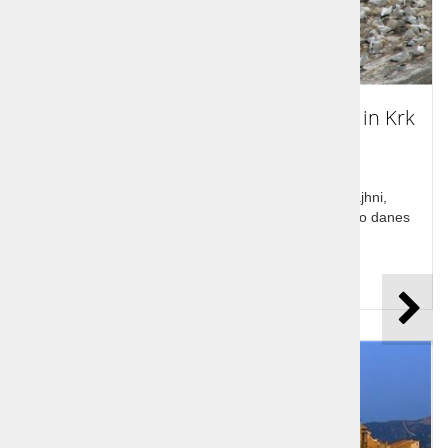
Izlet na Goli otok, Sveti Grgur, Galun in Krk
Izlet na Goli otok, Sveti Grgur, Galun in Krk. Majhni,
neposeljeni otoki, kjer so bili nekoč grozni zapori, so danes
idilične točke za goste z jadrnicami.
Cena od:
108,00 €