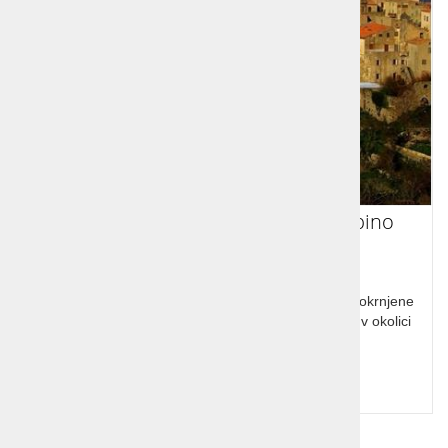
Aktivne počitnice na Korziki s skupino
Aktivne počitnice na Korziki. Korzika, za ljubitelje neokrnjene
narave, kristalno čistega morja in mirnega dopusta v okolici
prestolnice Ajaccio.
Cena od:
849,00 €