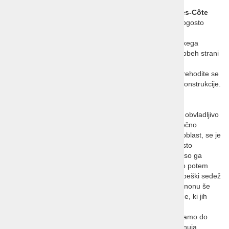
Francosko ime regije na JV Francije je
Provence-Alpes-Côte
d’Azur
, slovensko Provansa-Alpe-Azurna obala, kar pogosto
posplošujemo v Provanso.
Pont du Gard
je največji in najbolje ohranjeni del rimskega
akvedukta. Odlično so poskrbeli za zaščito, dostope z obeh strani
in uredili lep informacijski cener ter park z značilnimi
mediteranskimi rastlinami. Ne spreglejte starih oljk. Sprehodite se
lahko po nekdanji cesti ob ostankih veličastne rimske konstrukcije.
Plezanje pa ni več dovoljeno.
Avignon
je bil nekoč papeško mesto. Mestno jedro je obvladljivo
peš, stisnjno je v obzidje a z več lepimi trgi in res mogočno
palačo. Ko so v 14. stoletju imeli v Rimu hude boje za oblast, se je
papež
Klement V
leta 1309 umaknil v izgnanstvo v mesto
Avignon. Naselil se je v dominikanskem samostanu, ki so ga
postopoma preuredili v današnjo obliko. Iz te palače so potem
papeži vladali približno 70 let. Leta 1377 je
Gregor
papeški sedež
vrnil nazaj v Rim, vendar pa so vse do leta 1791 v Avignonu še
delovali papeški namestniki. Večjezične posnete razlage, ki jih
lahko poslušate ob ogledu palače, so zelo kvalitetne.
Pont St-Benezet
je kamniti most, ki se sedaj razteza samo do
polovice reke
Rone
. Nekoč je povezal Francijo zdaj ponuja