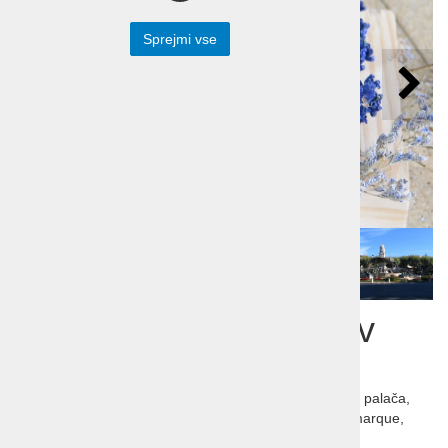
Sprejmi vse
Potovanje Provansa v
času cvetenja sivke
Azurna obala in delta reke Rone, Avignon in papeška palača,
Orange z gledališčem, akvedukt Pont du Garde, Camarque,
Petrarka, Van Gogh, Daudet ...