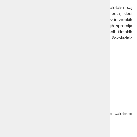
Umbrija je izjema med pokrajinami na Apeninskem polotoku, saj
nima morske obale. Številna zgodovinska utrjena mesta, sledi
Umbrov, Etruščanov in Rimljanov, mesta velikih fiozofov in verskih
reformatorjev, slikarjev in učenjakov, odlične jedi, ki jih spremlja
enako dobro vino. Prizorišče zgodovinskih bitk, sodobnih filmskih
festivalov in številnih filmov, ki ih poznate. Domovanje čokoladnic
okoli Perugie ...
Zeleno srce Italije.
2. maj 2025 | 3 dni | avtobus | šifra: UMB352
Potovanje Umbrija zeleno srce Italije
CENA:
335 EUR pri najmanj 40 potnikih
380 EUR pri najmanj 30 potnikih
POPUST ZA HITRE PRIJAVE: - 7% ob rezervaciji in celotnem
plačilu do 10.2.2025
CENA VKLJUČUJE: