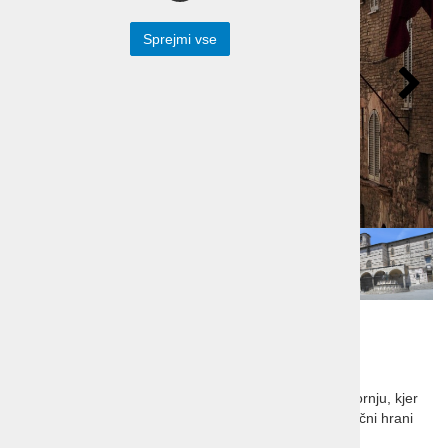
Sprejmi vse
Potovanje Umbrija
zeleno srce Italije
Zeleno srce Italije pravimo krajem na italijanskem škornju, kjer
uživamo ob razgibanih podobah, utrjenih mestih, odlični hrani
in pijači ter zgodovino.