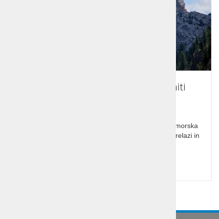
Enodnevni izlet Italijanski Dolomiti
Enodnevni poletni izlet v Italijanske Dolomite. Nadmorska
višina vam lahko prinese vse letne čase. Slikoviti prelazi in
gorske ceste, znani smučarski kraji.
Cena od:
62,00 €