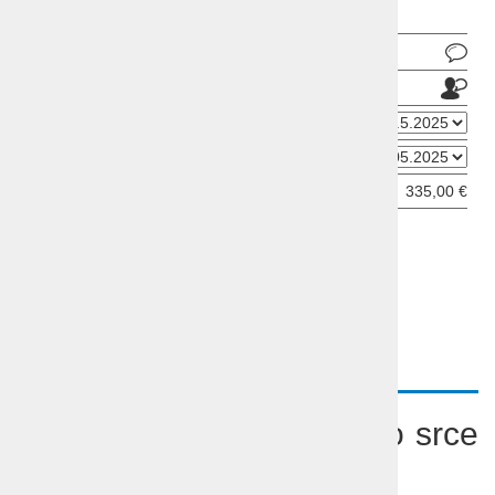
Pošlji povpraševanje
Pošlji prijatelju
Datum odhoda
Datum prihoda
Cena od:
335,00 €
ODDAJ INFORMATIVNO PRIJAVO
OPIS
PROGRAM
VIDEO
Potovanje Umbrija zeleno srce
Italije