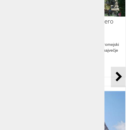
Potovanje Boromejski otoki in jezero
Maggiore
Potovanje Boromejski otoki in jezero Maggiore. Boromejski
otoki slovijo po čudovitih vrtovih, obdaja jih drugo največje
italijansko jezero Maggiore.
Cena od:
345,00 €