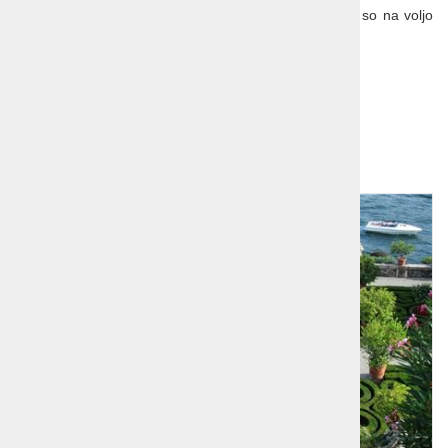
Splošni pogoji potovanja so sestavni del programa in so na voljo
na prodajnih mestih!
Več o Umbriji:
Umbrijske dobrote
,
Frančišek Asiški
Dodatna ponudba!
1
2