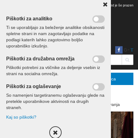
Vaš pregled je še prazen
Piškotki za analitiko
Ti se uporabljajo za beleženje analitike obsikanosti
spletne strani in nam zagotavljajo podatke na
podlagi katerih lahko zagotovimo boljšo
uporabniško izkušnjo.
T
Piškotki za družabna omrežja
Piškotki potrebni za vtičnike za deljenje vsebin iz
strani na socialna omrežja.
Menu
Podrobno
Košarica
Piškotki za oglaševanje
So namenjeni targetiranemu oglaševanju glede na
pretekle uporabnikove aktvinosti na drugih
Domov
Izleti in potovanja
Potovanja
straneh.
Kaj so piškotki?