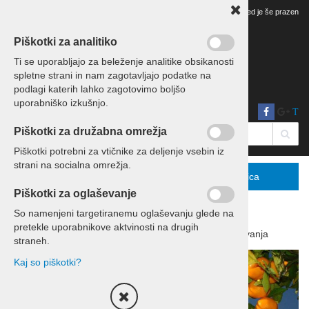
Vaš pregled je še prazen
Piškotki za analitiko
Ti se uporabljajo za beleženje analitike obsikanosti
spletne strani in nam zagotavljajo podatke na
podlagi katerih lahko zagotovimo boljšo
uporabniško izkušnjo.
T
Piškotki za družabna omrežja
Piškotki potrebni za vtičnike za deljenje vsebin iz
strani na socialna omrežja.
Menu
Podrobno
Košarica
Piškotki za oglaševanje
So namenjeni targetiranemu oglaševanju glede na
pretekle uporabnikove aktvinosti na drugih
Domov
Izleti in potovanja
Potovanja
straneh.
Kaj so piškotki?