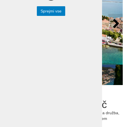
Sprejmi vse
Tradicionalna vesela
karavana 2025, Poreč
Vesela karavana, Istra, Poreč, polno smeha, razigrana družba,
večerna zabava, vonjave pomladi, zdrav duh v zdravem
telesu.