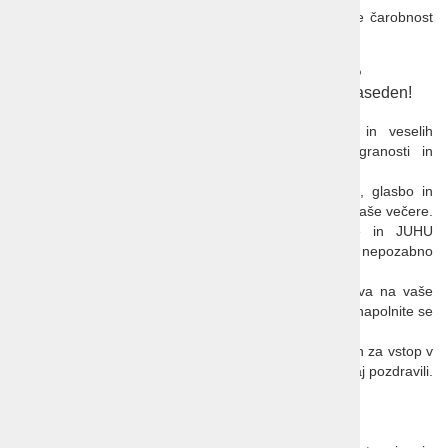
Pridružite se nam na Veseli Karavani 2025 in doživite čarobnost
pomladi v najboljši družbi!
Zakaj izbrati nepozabno 37. Veselo karavano?
Pravzaprav kar njen drugi termin, ker je prvi že zaseden!
Tri dni neprekinjenega veselja.
Na veseli karavani
se zbere največ pozitivnih in veselih
sopotnikov, ustvarjajoč nepozabno atmosfero razigranosti in
sproščenosti.
Na veseli karavani
so večeri prežeti s smehom, glasbo in
plesom, obogateni s presenečenji, ki bodo popestrila vaše večere.
Glasbena kulisa:
Gadi, posebni glasbeni gostje in JUHU
Veselokaravanovski hišni ansambel bodo poskrbeli za nepozabno
glasbeno ozadje.
Smeh kot zdravilo
: naša karavana blagodejno vpliva na vaše
zdravje, saj je smeh pol zdravja. Pridružite se nam in napolnite se
z energijo in pozitivnostjo.
Idealen začetek toplih dni
: to potovanje je igriv način za vstop v
svetle in tople pomladno-poletne dni, ki jih bomo skupaj pozdravili.
Edinstvena Izkušnja
Ne Zamudite te Priložnosti!