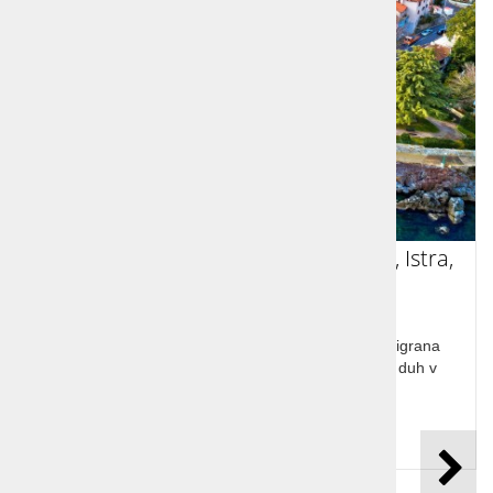
Tradicionalna vesela karavana 2025, Istra,
Lovran
Vesela karavana, Istra, Lovran, polno smeha, razigrana
družba, večerna zabava, vonjave pomladi, zdrav duh v
zdravem telesu.
Cena od:
320,00 €