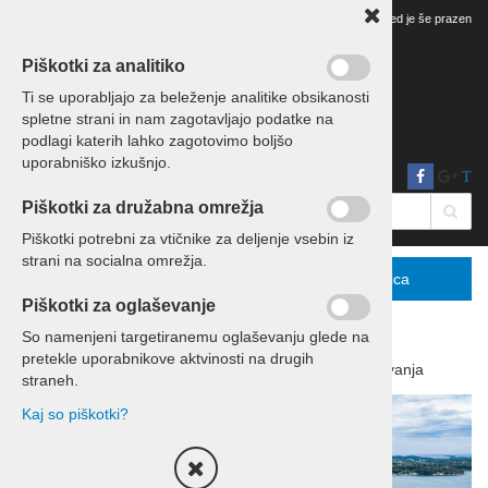
Vaš pregled je še prazen
Piškotki za analitiko
Ti se uporabljajo za beleženje analitike obsikanosti
spletne strani in nam zagotavljajo podatke na
podlagi katerih lahko zagotovimo boljšo
uporabniško izkušnjo.
T
Piškotki za družabna omrežja
Piškotki potrebni za vtičnike za deljenje vsebin iz
strani na socialna omrežja.
Menu
Podrobno
Košarica
Piškotki za oglaševanje
So namenjeni targetiranemu oglaševanju glede na
pretekle uporabnikove aktvinosti na drugih
Domov
Izleti in potovanja
Potovanja
straneh.
Kaj so piškotki?