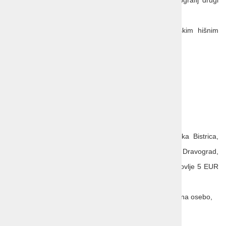
dan brezplačno,
tematska večera z JUHU Veselokaravanskim hišnim
bandom in gostujočimi muzikanti
potopisno predavanje,
takse,
lepe želje in drobne pozornosti…
Možna doplačila:
1/1 soba 80 €,
odhod Lenart, Ljutomer, Maribor, Slovenska Bistrica,
Slovenj Gradec, Rogaška Slatina, Šentjur, Dravograd,
Velenje, Sevnica, Krško, Novo Mesto in Trbovlje 5 EUR
na osebo,
sprednji sedeži 3-12 (prve tri vrste) 10 EUR na osebo,
soba balkon, morska stran 8 EUR na osebo