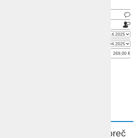
Pošlji povpraševanje
Pošlji prijatelju
Datum odhoda
Datum prihoda
Cena od:
269,00 €
ODDAJ INFORMATIVNO PRIJAVO
OPIS
LOKACIJA IN OSTALE INFORMACIJE
POVZETEK
Vesela karavana, Istra, Poreč