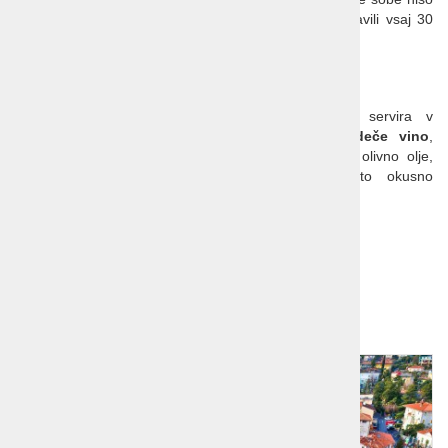
na voljo. Morebitne spremembe bomo pravočasno javili vsaj 30
dni pred odhodom.
Za radovedne
:
Istrska supa
Glavna sestavina te istrske specialitete, ki se servira v
tradicionalnem lončenem vrču
– bukaleti, je
rdeče vino
,
najpogosteje teran ali borgonja, v katero dodamo olivno olje,
poper, sladkor in prepražen kruh. Poskusite to okusno
specialiteto, ki jo ne najdete nikjer drugje na svetu.
Dodatno branje:
Poreč
Dodatna ponudba!
1
2