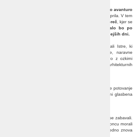
Vesela karavana
,
Istra
,
Poreč
. Vabljeni na
nepozabno avanturo
z
Veselo karavano 2025
, ki bo potekala od 4. do 6. aprila. V tem
času, ko se
narava prebuja
, vas peljemo v čudoviti
Poreč
, kjer se
bomo prepustili čarom
pomladnega vzdušja. Dišalo bo po
morju in svežih cvetovih, ki naznanjajo prihod toplejših dni.
Poreč
je očarljivo obmorsko mesto na zahodni obali Istre, ki
ponuja popolno kombinacijo zgodovinske dediščine, naravne
lepote in sodobnega turizma. Njegovo mestno jedro z ozkimi
uličicami in slikovitimi trgi, je prava zakladnica arhitekturnih
biserov.
Raznolikost in Zabava
Od jutra do večera vas čaka neskončno veselje. Naše potovanje
bo polno glasbe, prijateljstva in zabave. Letos z nami glasbena
skupina GADI.
Svobodni kot ptice
V duhu svobode in sprostitve bomo skupaj zapeli in se zabavali.
Družba bo prava, čas bo hitro tekel, in ko bomo na koncu morali
reči slovo, bomo vedeli, da se z Veselo Karavano vedno znova
radi vračamo.