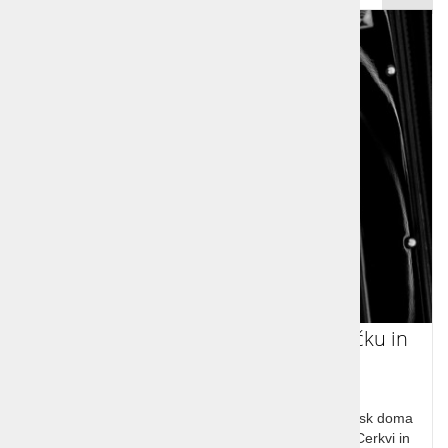
Enodnevni izlet na Dolenjsko k Pavčku in
Slaku
Izlet na Dolenjsko. Ogled muzeja Lojzeta Slaka, obisk doma
Toneta Pavčka, Otočec, Hiša žive dediščine v Beli Cerkvi in