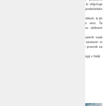
testenine, običajno postrežene z divjačinsko omako, ki vključuje
divji prašič. Je robustna in bogata jed, ki odseva podeželsko
tradicijo regije.
Cantucci s Vinom Santo
: Cantucci so trdi mandljevi piškoti, ki jih
običajno namakamo v Vin Santo, sladko desertno vino. Ta
kombinacija je priljubljen toskanski desert, zlasti po obilnem
obroku.
Toskanska kuhinja ponuja široko paleto okusov, od katerih vsak
odraža globoko spoštovanje do preprostih, naravnih sestavin in
tradicionalnih metod kuhanja. Vsak obrok v Toskani je praznik za
brbončice, ki združuje ljubezen do hrane in užitka.
Vino
:Toskana je ena izmed najbolj znanih vinorodnih regij v Italiji
Povezave:
Toskansko vino
Dodatna ponudba!
1
2