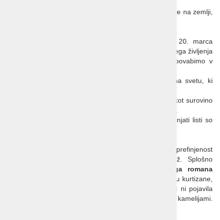
Dnevi okoli enakonočja sodijo med pomembne trenutke na zemlji,
saj naj bi bile življenjske energije takrat najmočnejše.
Spomladansko enakonočje bo nastopilo v četrtek, 20. marca
2025. To je dan, ko praznujemo prihod pomladi in novega življenja
narave. Dovolite, da vas v tem, posebnem času povabimo v
Toskano, na festival kamelij.
Kamelija naj bi bila najstarejša kultivirana rastlina na svetu, ki
prihaja iz toplejših krajev Azije, predvsem iz Japonske.
V Evropo so jo od tam pred več kot 300 leti prinesli kot surovino
za proizvodnjo čaja, saj je njen bližnji sorodnik čajevec.
Njeni prelepi cvetovi in ovalni, temnozeleni, skoraj usnjati listi so
okras številnih vrtov in balkonov.
Kamelija združuje eleganco vrtnic, lepoto anemon in prefinjenost
orhidej, zaradi česar jo mnogi kličejo kraljica rož. Splošno
poznana je postala predvsem zaradi
Dumasovega romana
Dama s kamelijami
. Roman govori o pravem življenju kurtizane,
ki je navdihovala, Marie Duplessis. Ker se v javnosti ni pojavila
brez šopka velikih belih kamelij, so jo klicali dama s kamelijami.
Verdi je po njej ustvaril veličastno Traviato.