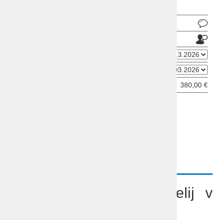
Pošlji povpraševanje
Pošlji prijatelju
Datum odhoda
Datum prihoda
Cena od:
380,00 €
ODDAJ INFORMATIVNO PRIJAVO
OPIS
PROGRAM
VIDEO
POVZETEK
Pomlad in festival kamelij v
Toskani