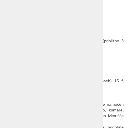
2 x večerja
1 x degustacija vina in olivnega olja
Obvezno doplačilo:
turistično takso plačate na kraju samem (približno 3
EUR na noč)
Možna doplačila:
enoposteljna soba 59 EUR
doplačilo za manjšo skupino (44 – 40 oseb) 15 €
/osebo, (39-35 oseb) 27 € /osebo,
Znane toskanske jedi:
Panzanella
: Tradicionalna poletna solata, ki vključuje namočen
stari kruh, paradižnik, sveže bazilike, rdečo čebulo, kumare,
olivno olje in kis. Je osvežilna in lahka jed, ki odlično izkorišča
sezonske sestavine.
Pappardelle al Cinghiale
: To so široke rezance podobne