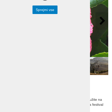
Sprejmi vse
Pomlad in festival
kamelij v Toskani
Vabljeni, da se nam ob pomladnem enakonočju pridružite na
edinstvenem pomladanskem potovanju v Toskano, na festival
kamelij.