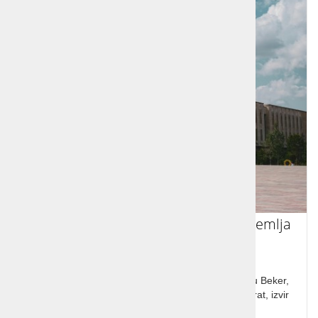
Albanija premalo znani biser Sredozemlja
Albanija, tradicija, mesto Skadar, grad, mošeja Ebu Beker,
Tirana, Gjirokastre, Saranda, Butrinta, trdnjava Berat, izvir
reke Bistrice