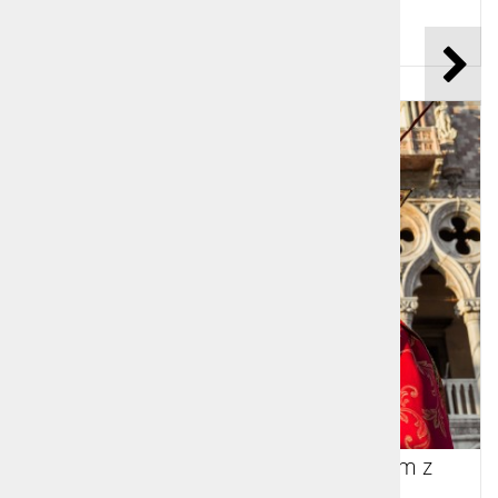
Cena od:
999,00 €
Čarobne Benetke med karnevalom z
izkušenim fotografom