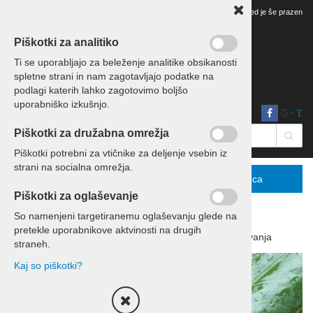
Vaš pregled je še prazen
Piškotki za analitiko
Ti se uporabljajo za beleženje analitike obsikanosti
spletne strani in nam zagotavljajo podatke na
podlagi katerih lahko zagotovimo boljšo
uporabniško izkušnjo.
T
Piškotki za družabna omrežja
Piškotki potrebni za vtičnike za deljenje vsebin iz
strani na socialna omrežja.
Menu
Podrobno
Košarica
Piškotki za oglaševanje
So namenjeni targetiranemu oglaševanju glede na
pretekle uporabnikove aktvinosti na drugih
Domov
Izleti in potovanja
Potovanja
straneh.
Kaj so piškotki?