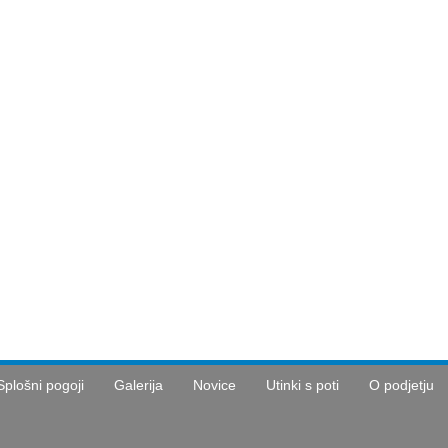
Splošni pogoji
Galerija
Novice
Utinki s poti
O podjetju