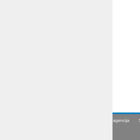
Prepišite besedilo iz slike v spodnje polje
Pošlji
Abctour d.o.o.
Turistična agencija
PE Celovška cesta 69, 1000
Ljubljana
Tel.: + 386 1 431 43 14
GSM: + 386 40 334 363
E-mail: info@abctour.si
Turistična agencija