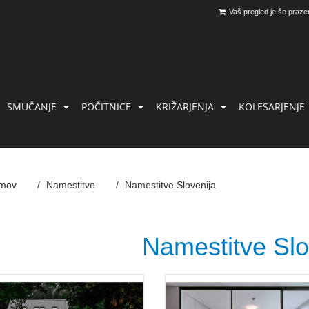
Vaš pregled je še praze
SMUČANJE
POČITNICE
KRIŽARJENJA
KOLESARJENJE
mov
Namestitve
Namestitve Slovenija
Namestitve Slo