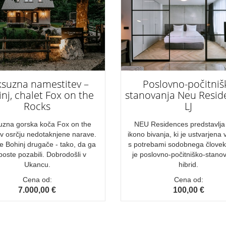
ksuzna namestitev –
Poslovno-počitniš
nj, chalet Fox on the
stanovanja Neu Resid
Rocks
LJ
uzna gorska koča Fox on the
NEU Residences predstavlja
v osrčju nedotaknjene narave.
ikono bivanja, ki je ustvarjena 
te Bohinj drugače - tako, da ga
s potrebami sodobnega člove
boste pozabili. Dobrodošli v
je poslovno-počitniško-stanov
Ukancu.
hibrid.
Cena od:
Cena od:
7.000,00 €
100,00 €