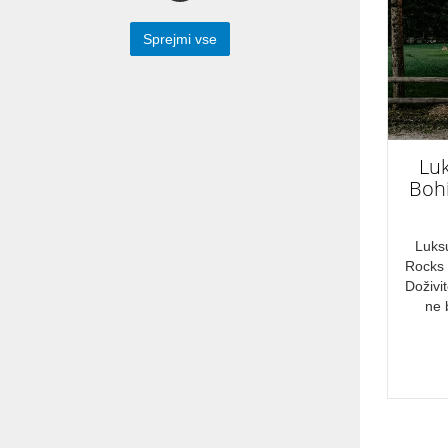
Januar
Sprejmi vse
Februar
Marec
April
Maj
Lu
Bohi
Junij
Julij
Luks
Avgust
Rocks 
Doživi
September
ne 
Oktober
November
December
DRŽAVA