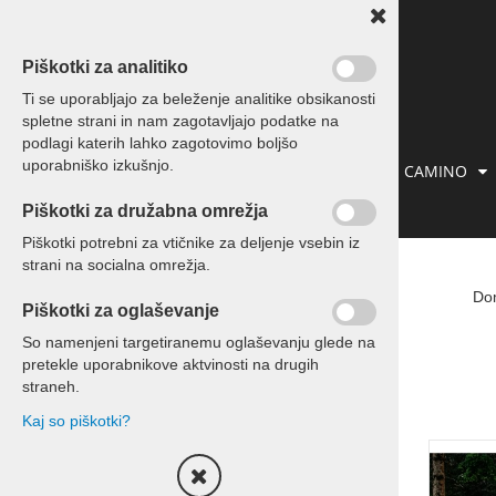
Piškotki za analitiko
Ti se uporabljajo za beleženje analitike obsikanosti
spletne strani in nam zagotavljajo podatke na
podlagi katerih lahko zagotovimo boljšo
uporabniško izkušnjo.
IZLETI IN POTOVANJA
PREVOZI
CAMINO
Piškotki za družabna omrežja
KONTAKT
Piškotki potrebni za vtičnike za deljenje vsebin iz
strani na socialna omrežja.
Namestitve
Do
Piškotki za oglaševanje
Namestitve Slovenija
So namenjeni targetiranemu oglaševanju glede na
pretekle uporabnikove aktvinosti na drugih
Namestitve Hrvaška
straneh.
Kaj so piškotki?
OBDOBJE