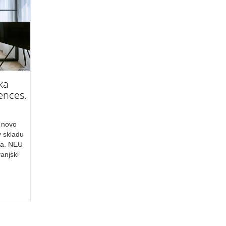
ka
ences,
 novo
v skladu
ka. NEU
anjski