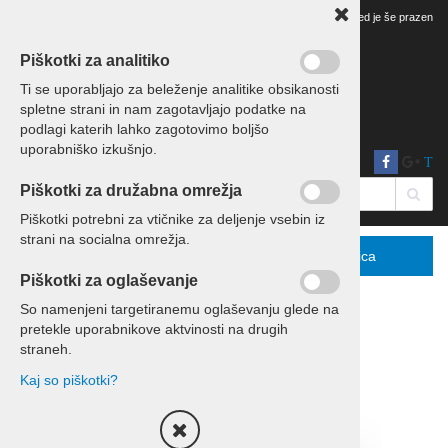
Vaš pregled je še prazen
Piškotki za analitiko
Ti se uporabljajo za beleženje analitike obsikanosti
spletne strani in nam zagotavljajo podatke na
podlagi katerih lahko zagotovimo boljšo
uporabniško izkušnjo.
T
Piškotki za družabna omrežja
Piškotki potrebni za vtičnike za deljenje vsebin iz
strani na socialna omrežja.
Menu
Podrobno
Košarica
Piškotki za oglaševanje
So namenjeni targetiranemu oglaševanju glede na
pretekle uporabnikove aktvinosti na drugih
Domov
Eko leseni izdelki
straneh.
Kaj so piškotki?