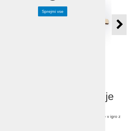
Sprejmi vse
Računanje, seštevanje
in odštevanje do 20
Računanje ni bavbav in lahko ga dodatno spremenite v igro z
lesenimi številkami. Pomerite se s svojimi otroci.