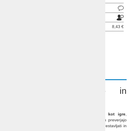
Pošlji povpraševanje
Pošlji prijatelju
Cena z DDV:
8,43 €
ODDAJ INFORMATIVNO PRIJAVO
OPIS
Računanje, seštevanje in
odštevanje do 20
Vzpodbudite svoj naraščaj, da se loti
računanja kot igre
,
tekmujte z njim, naj vam otroci nastavljajo račune in preverjajo
rezultat, nato pa zamenjajte vloge. Ker jih je treba prestavljati in