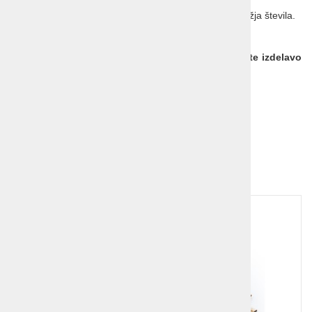
obračati bodo aktivne še roke ...
Lahko začnete postopoma in najprej ponudite samo lažja števila.
Hitro bodo imeli naslednjo igro s
poštevanko
.
Če želite igro podariti kot osebno darilo, lahko
naročite izdelavo
napisa po meri
za manjše doplačilo.
Nekaj o lesu:
pomen lesa
Dodatna ponudba!
1
2