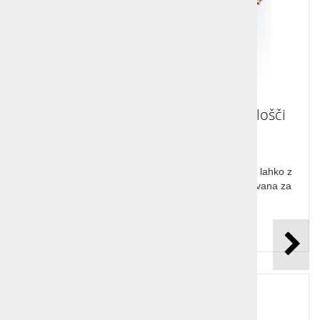
Poštevanka za zlaganje na leseni plošči
Poštevanka je nujna za vse. Naučite se je in vadite lahko z
leseno zlaganko, kjer je vsaka ploščica lepo oblikovana za
lažje prijemanje.
Cena z DDV:
22,45 €