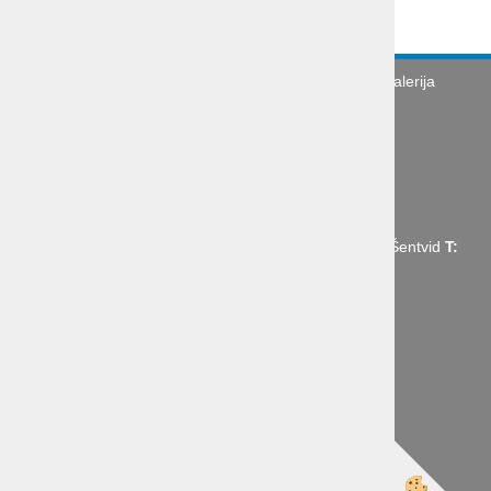
Turistična agencija
Splošni pogoji
Galerija
Novice
Utinki s poti
O podjetju
Organizacija poslovne poti
Abctour d.o.o., Mrharjeva ulica 19 1210 Ljubljana - Šentvid
T:
+386 1 431 43 14,
E:
info@abctour.si
Izdelava spletne trgovine