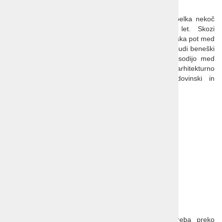
Ozemlje med rekama Amu Darja in Sir Darja je zibelka nekoč
mogočnih perzijskih civilizacij, starih več tisoč let. Skozi
Uzbekistan je vodila najpomembnejša kopenska trgovska pot med
Kitajsko in Evropo, t.i. Svilna pot, po kateri je potoval tudi beneški
trgovec Marko Polo. Buhara, Samarkand in Khiva sodijo med
najstarejša mesta na svetu in še danes izžarevajo arhitekturno
domiselnost tistega časa ter so svetovni zgodovinski in
arhitekturni dragulji.
Cena:
že od 1.490 EUR
9 dni, 8 noči, letalo
Termini:
20.8.-28.8.2025
10.9.-18.9.2025
10.10.-18.10.2025
Cena vključuje:
povratni letalski prevoz iz Ljubljane/Zagreba preko