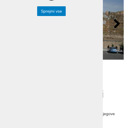
Sprejmi vse
Potovanje v eksotični
Uzbekistan
Obiščite najbolj skrivnostne kotičke Uzbekistana ter njegove
bogate kulturne in zgodovinske znamenitosti.