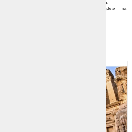
pravočasno pozanimajte o pogojih vstopa v Uzbekistan.
Aktualne informacije o prestopu mej najdete na:
https://www.gov.si/drzave/uzbekistan/
Dodatno branje:
Uzbekistan
Dodatna ponudba!
1
2