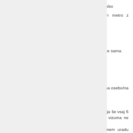
kaligrafija "Write your Name": 35 EUR na osebo
Taškent - bazar Chorsu, Plov center in metro z
vključenim kosilom: 45 EUR na osebo
5 x večerja v restavraciji: 120 EUR na osebo
celosten paket zavarovanja potovanja
Obvezno doplačilo na osebo, če oseba potuje sama:
doplačilo za enoposteljno sobo: 250 EUR
Doplačila na poti:
napitnine (obvezno plačilo): 45 EUR na osebo
turistična taksa v hotelih (obvezno plačilo): 4,50 EUR na osebo/na
noč
DOKUMENTI POTREBNI ZA POTOVANJE:
Za potovanje v Uzbekistan potrebujete potni list, ki velja še vsaj 6
mesecev od dneva povratka. Državljani R Slovenije vizuma ne
potrebujejo.
V kolikor niste državljan R Slovenije se na pristojnem uradu