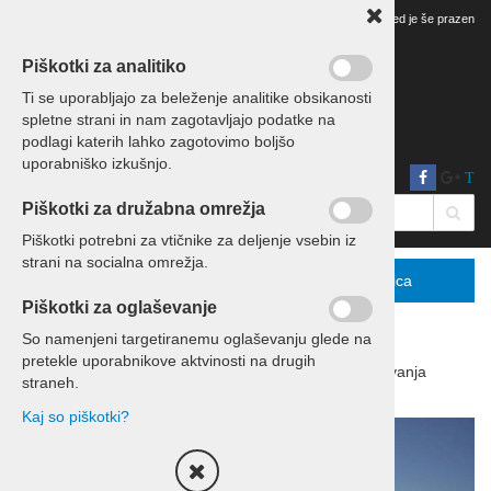
Vaš pregled je še prazen
Piškotki za analitiko
Ti se uporabljajo za beleženje analitike obsikanosti
spletne strani in nam zagotavljajo podatke na
podlagi katerih lahko zagotovimo boljšo
uporabniško izkušnjo.
T
Piškotki za družabna omrežja
Piškotki potrebni za vtičnike za deljenje vsebin iz
strani na socialna omrežja.
Menu
Podrobno
Košarica
Piškotki za oglaševanje
So namenjeni targetiranemu oglaševanju glede na
pretekle uporabnikove aktvinosti na drugih
Domov
Izleti in potovanja
Potovanja
straneh.
Kaj so piškotki?