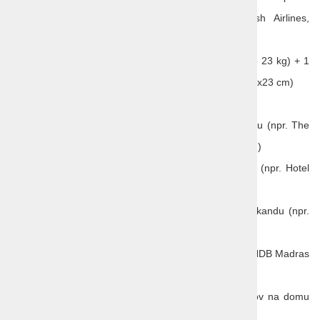
Istanbula do Taškenta, prevoznik Turkish Airlines,
ekonomski razred
1 kos oddane prtljage na osebo (kovček do 23 kg) + 1
kos ročne prtljage (do 8 kg, dimenzije 55x40x23 cm)
zajtrk v hotelu ob prihodu v Taškent
2x nočitev z zajtrkom v hotelu 4* v Taškentu (npr. The
Elements 4* ali Hotel Maxwell 4* ali podoben)
2x nočitev z zajtrkom v hotelu 4* v Bukhari (npr. Hotel
Sahidzarafshon 4* ali podoben)
3x nočitev z zajtrkom v hotelu 4* v Samarkandu (npr.
Hotel Wellness Park ali podoben)
1 x večerjo s folklornim nastopom Folklore NDB Madras
v Bukhari
1 x večerjo s pripravo tradicionalne jedi plov na domu
uzbekistanske družine