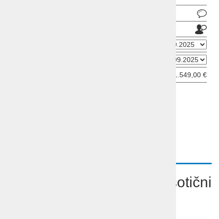
Pošlji povpraševanje
Pošlji prijatelju
Datum odhoda
Datum prihoda
Cena od:
1.549,00 €
ODDAJ INFORMATIVNO PRIJAVO
OPIS
PROGRAM
VIDEO
CENE
Potovanje v eksotični
Uzbekistan
Program potovanja v eksotični Uzbekistan