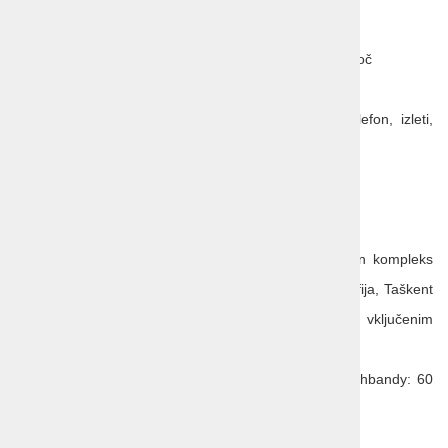
dodatne usluge, obroke in fakultativne izlete
turistične takse cca 4,5 EUR na osebo, na noč
napitnine za lokalne vodnike in šoferje
stroške osebne porabe (obroki, pijača, telefon, izleti,
ogledi….)
Možna doplačila ob rezervaciji:
paket izletov: 180 EUR na osebo
Paket vključuje: Buhara – judovska četrt in kompleks
Nakshbandy, vinska klet Bagizagan, kaligrafija, Taškent
- bazar Chorsu, Plov center in metro z vključenim
kosilom
Buhara – judovska četrt in kompleks Nakshbandy: 60
EUR na osebo
vinska klet Bagizagan: 50 EUR na osebo