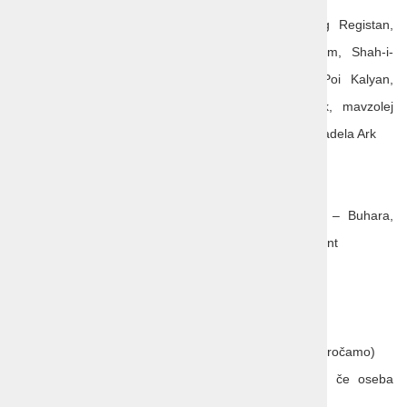
vstopnice po programu: Khast Imam, trg Registan,
mavzolej Gur-e Amir, mošeja Bibi-Khanym, Shah-i-
Zinda, observatorij Ulugbek, kompleks Poi Kalyan,
mošeja Magoki Attori, medresa Ulugbek, mavzolej
Ismail Samani, Chashma Ayub mavzolej, citadela Ark
degustacijo čaja v Bukhari
lokalni vodnik v angleškem jeziku
potovanje z vlakom na relacijah Taškent – Buhara,
Buhara – Samarkand in Samarkand – Taškent
vodenje v slovenskem ali hrvaškem jeziku
organizacijo potovanja
Cena ne vključuje:
celosten paket zavarovanja potovanja (priporočamo)
doplačilo za enoposteljno sobo (obvezno, če oseba
potuje sama)