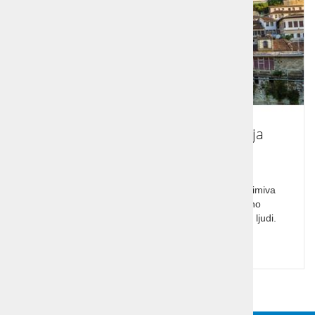
Potovanje Albanija in Makedonija
Potovanje Albanija in Makedonija. Bogata in zanimiva
zgodovina obeh držav očara z bogato kulturno
raznovrstnostjo, navdušila pa vas bo tudi toplina ljudi.
Cena od:
865,00 €