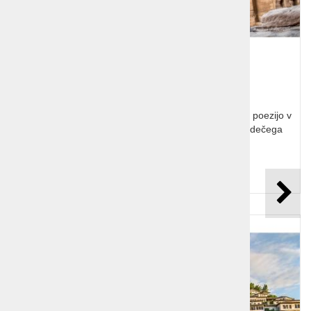
Klasična Jordanija
Potovanje Klasična Jordanija. Doživite Petro in njeno poezijo v
kamnu, kontrast rožne puščave Rum in modrine Rdečega
morja ter moderni Amman.
Cena od:
od 1.149,00 €