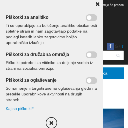
Vaš pregled je še prazen
Piškotki za analitiko
Ti se uporabljajo za beleženje analitike obsikanosti
spletne strani in nam zagotavljajo podatke na
podlagi katerih lahko zagotovimo boljšo
uporabniško izkušnjo.
T
Piškotki za družabna omrežja
Piškotki potrebni za vtičnike za deljenje vsebin iz
strani na socialna omrežja.
Menu
Podrobno
Košarica
Piškotki za oglaševanje
So namenjeni targetiranemu oglaševanju glede na
pretekle uporabnikove aktvinosti na drugih
Domov
Sejmi
straneh.
Kaj so piškotki?