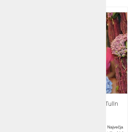
Enodnevni izlet Cvetlična razstava Tulln
Enodnevni izlet v Tulln na tradicionalne Vrtne dneve. Največja