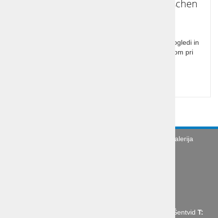
Zeliščarski praznik na Koroškem Irschen
2025
Tradicionalna prireditev, ki združi celoten Irschen, ogledi in
nakupi, paleta vrtov tokrat popestrena s postankom pri
razstavi in muzeju bonsajev.
Cena od:
58,00 €
Turistična agencija
Splošni pogoji
Galerija
Novice
Utinki s poti
O podjetju
Organizacija poslovne poti
Abctour d.o.o., Mrharjeva ulica 19 1210 Ljubljana - Šentvid
T: