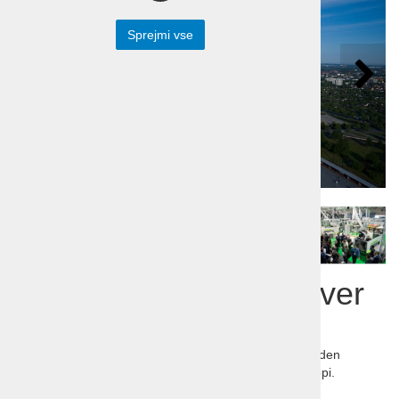
Sprejmi vse
Sejem LIGNA Hannover
2027
Mednarodni sejem LIGNA v nemškem Hannovru je eden
največjih sejmov gozdarstva in lesne industrije v Evropi.
Udeleži se ga okoli 75 tisoč obiskovalcev.