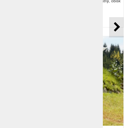
vsakoletna cvetlična razstava in vrtnarski sejem v Avstriji, obisk
vrtnarij in centra.
Cena od:
79,00 €