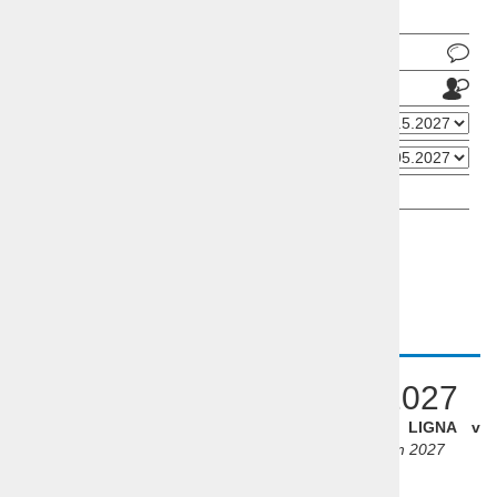
Pošlji povpraševanje
Pošlji prijatelju
Datum odhoda
Datum prihoda
OPIS
Sejem LIGNA Hannover 2027
Pripravite se za obisk mednarodnega
sejema LIGNA v
Hannovru,
ki se bo tokrat odvijal med
10. in 14. majem 2027
Odhod
: 10 - 14. maj 2027