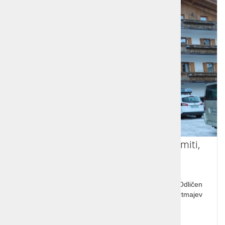
Ski opening, smučanje Italija, Dolomiti,
Corvara
Ski opening, smučanje, Italija, Dolomiti, Corvara, Odličen
termin. Smučišča in žičnice Sellaronde so od apartmajev
oddaljene od 50 do 200 m.
Cena od: