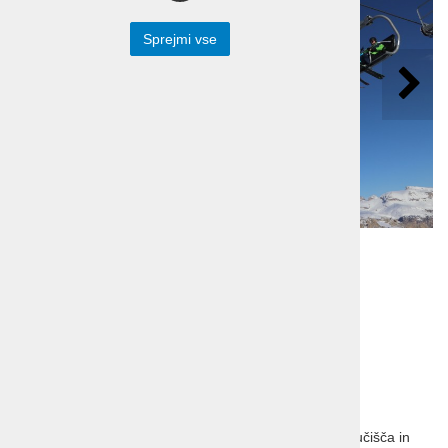
Sprejmi vse
Ski opening Dolomiti
Colfosco, hotel Crep
Sella
Ski opening Dolomiti, Colfosco, hotel Crep Sella. Smučišča in