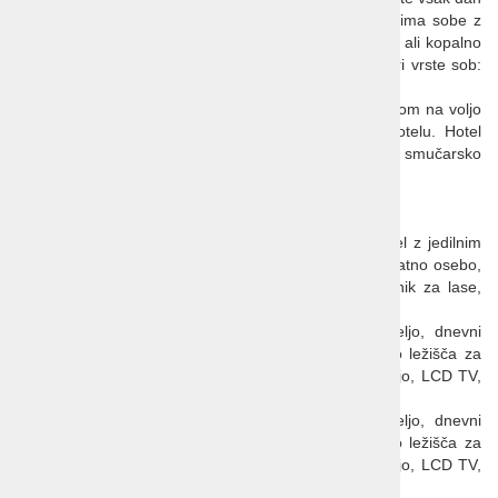
na izbiro dve predjedi in dve glavni jedi. Poleg tega ima sobe z
udobnimi ležišči in kopalnimi prostori z WC-ji in tušem ali kopalno
kadjo. V vsaki sobi je na voljo LCD TV. Na voljo so tri vrste sob:
standard, comfort in superior.
Za dodatno razvajanje po smučarskem dnevu je gostom na voljo
wellness s savno. Parkirna mesta so urejena ob hotelu. Hotel
svojim gostom nudi tudi ogrevano shrambo za smučarsko
opremo. Ima tudi WiFi.
Sobe
2
Standard
- cca 33 m
, zakonska postelja, dnevni del z jedilnim
kotom, raztegljiv kavč z možnostjo ležišča za eno dodatno osebo,
kopalnica s tušem ali kopalno kadjo, LCD TV, sušilnik za lase,
WiFi, nekatere sobe imajo balkon
2
Comfort
- cca 36 m
, spalnica z zakonsko posteljo, dnevni
prostor z jedilnim kotom, raztegljiv kavč z možnostjo ležišča za
dve dodatni osebi, kopalnica s tušem ali kopalno kadjo, LCD TV,
sušilnik za lase, WiFi, nekatere sobe imajo balkon
2
Superior
- cca 43 m
, spalnica z zakonsko posteljo, dnevni
prostor z jedilnim kotom, raztegljiv kavč z možnostjo ležišča za
dve dodatni osebi, kopalnica s tušem ali kopalno kadjo, LCD TV,
sušilnik za lase, WiFi, nekatere sobe imajo balkon