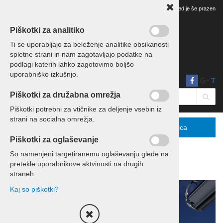
Vaš pregled je še prazen
Piškotki za analitiko
Ti se uporabljajo za beleženje analitike obsikanosti
spletne strani in nam zagotavljajo podatke na
podlagi katerih lahko zagotovimo boljšo
uporabniško izkušnjo.
T
Piškotki za družabna omrežja
Piškotki potrebni za vtičnike za deljenje vsebin iz
strani na socialna omrežja.
Menu
Podrobno
Košarica
Piškotki za oglaševanje
So namenjeni targetiranemu oglaševanju glede na
pretekle uporabnikove aktvinosti na drugih
Domov
Smučanje
straneh.
Kaj so piškotki?