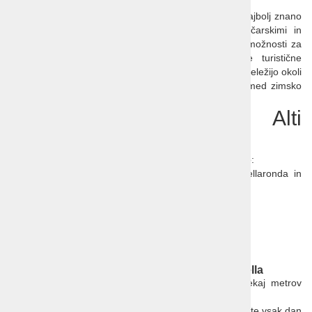
Sedaj sta
Corvara
in
Colfosco
skupaj brez dvoma najbolj znano
turistično središče v
Alta Badii
s sodobnimi smučarskimi in
ostalimi napravami, odličnimi namestitvami in veliko možnosti za
zabavo. To regijo uvršča med najbolj zaželene turistične
destinacije v Alpah. V regiji
Alta Badia
namreč letno beležijo okoli
2,2 mio nočitev, od katerih jih cca. 1,3 mio naredijo med zimsko
sezono, ostalo pa poleti.
Smučarsko središče v Alti
Badii
Sellaronda
se lahko pohvali z res impresivno statistiko:
• Več kot 1200 km prog, vključenih v sistem Sellaronda in
Dolomiti Superski;
• 54 sedežnic, vlečnic,…
• Garancija na sneg;
• Več kot 1,3 mio nočitev med zimsko sezono;
• Več kot 10 smučarskih šol.
Ski opening Dolomiti, Colfosco, hotel Crep Sella
Hotel je v središču očarljive vasi Colfosco in le nekaj metrov
oddaljen od smučišč in žičniških naprav Sellaronde.
Hotel ponuja samopostrežni zajtrk ter večerjo, kjer imate vsak dan