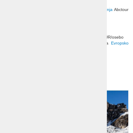
Doplačila - po želji:
Za odpovedi veljajo
splošni pogoji o odpovedi potovanja
Abctour
d.o.o. in pogoji namestitvenega objekta.
Za ski opening
Zavarovanje odpovedi potovanja pri Generali: od 22EUR/osebo
(več o zavarovalnih pogojih, vsotah in premijah na
Evropsko
turistično zavarovanje
)
Dodatna ponudba!
1
2