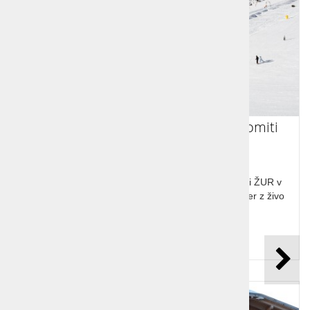
Ski opening Corvara, Colfosco, Dolomiti
Ski opening Corvara. Največji dolenjsko - slovenski ŽUR v
Dolomitih. Spoznavni večer in večerja, zabavni večer z živo
glasbo, after party.
Cena od:
499,00 €