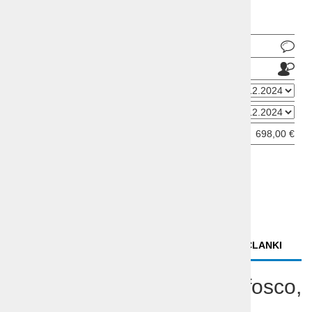
žičnice Sellaronde so od hotela oddaljene 50m.
Pošlji povpraševanje
Pošlji prijatelju
Datum odhoda
Datum prihoda
Cena od:
698,00 €
ODDAJ INFORMATIVNO PRIJAVO
OPIS
VIDEO
POVZETEK
POVEZANI ČLANKI
Ski opening Dolomiti Colfosco,
hotel Crep Sella