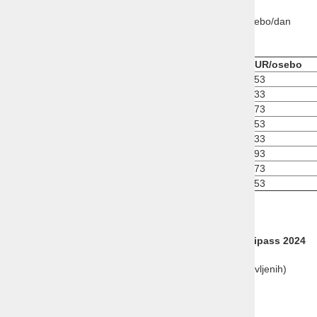
Doplačila (na recepciji)
: turistična taksa 1,90 EUR/osebo/dan
Cenik (5 dni/4 noči)
Tip sobe
Cena v EUR/osebo
Standard 1/2
753
Standard 1/3
733
Comfort 1/2
773
Comfort 1/3
753
Comfort 1/4
733
Superior 1/2
793
Superior 1/3
773
Superior 1/4
753
Cena vključuje:
4 x polpenzion
4-dnevna smučarska vozovnica
Dolomiti superski skipass 2024
Spoznavni večer v s pogostitvijo/večerjo (Colfosco)
Zaključni koncert z živo glasbo (če bo več kot 200 prijavljenih)
V soboto after party
Test smuči