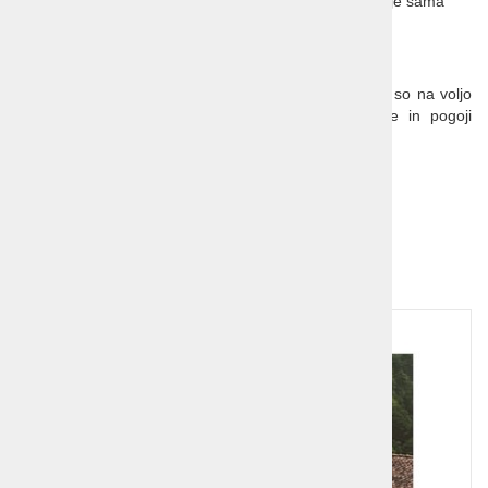
Obvezno doplačilo na osebo, če oseba potuje sama
Doplačilo za enoposteljno sobo: 265 EUR
Splošni pogoji potovanja so sestavni del programa in so na voljo
na prodajnih mestih! Veljajo splošni pogoji agencije in pogoji
letalskega prevoznika!
Spletna povezava:
Bolgarija
Dodatna ponudba!
1
2