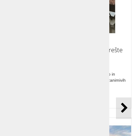
Romunija od Transilvanije do Bukarešte
Romunija je članica EU, a drugačna, z Drakulo in
Chauchescujem, a tudi z Nadio, bogat izbor jedi in zanimivih
etnoloških in kulturnih poudarkov.
Cena od:
399,00 €