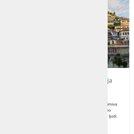
Potovanje Albanija in Makedonija
Potovanje Albanija in Makedonija. Bogata in zanimiva
zgodovina obeh držav očara z bogato kulturno
raznovrstnostjo, navdušila pa vas bo tudi toplina ljudi.
Cena od:
865,00 €