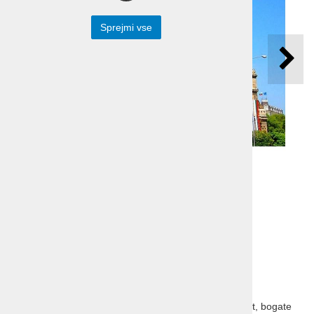
Sprejmi vse
Potovanje Bolgarija
jeseni z letalskim
prevozom
Potovanje v Bolgarijo. Dežela čudovitih naravnih lepot, bogate