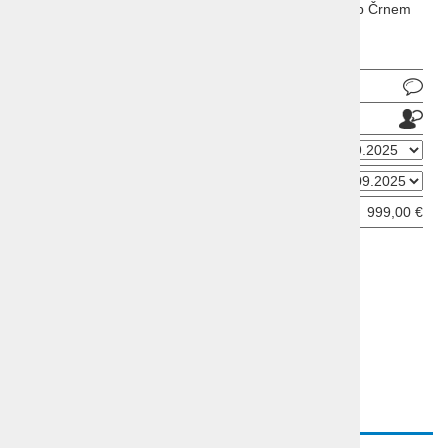
zgodovine, dih jemajoče arhitekture, očarljivih obal ob Črnem
morju in okusne hrane.
Pošlji povpraševanje
Pošlji prijatelju
Datum odhoda
Datum prihoda
Cena od:
999,00 €
ODDAJ INFORMATIVNO PRIJAVO
OPIS
PROGRAM
VIDEO
CENE
POVZETEK