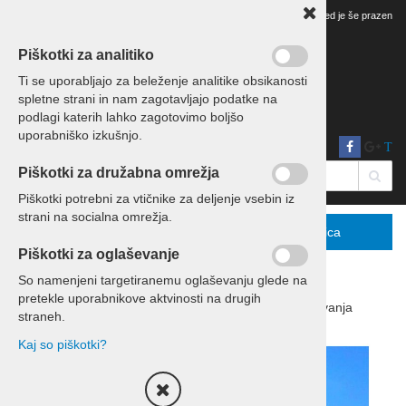
Vaš pregled je še prazen
Piškotki za analitiko
Ti se uporabljajo za beleženje analitike obsikanosti
spletne strani in nam zagotavljajo podatke na
podlagi katerih lahko zagotovimo boljšo
uporabniško izkušnjo.
T
Piškotki za družabna omrežja
Piškotki potrebni za vtičnike za deljenje vsebin iz
strani na socialna omrežja.
Menu
Podrobno
Košarica
Piškotki za oglaševanje
So namenjeni targetiranemu oglaševanju glede na
pretekle uporabnikove aktvinosti na drugih
Domov
Izleti in potovanja
Potovanja
straneh.
Kaj so piškotki?