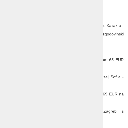
Možna doplačila ob rezervaciji:
Paket kultura in večerje: 265 EUR na osebo
Paket vključuje: 7 x večerjo in 2 izleta (4. dan: Kaliakra -
Balchik – Aladzha in 7. dan: Nacionalni zgodovinski
muzej Sofija - Samostan Rila)
7 x večerja: 175 EUR na osebo
Fakultativni izlet Kaliakra - Balchik – Aladzha: 65 EUR
na osebo
Fakultativni izlet Nacionalni zgodovinski muzej Sofija -
Samostan Rila: 65 EUR
Celosten paket zavarovanja potovanja: od 69 EUR na
osebo
Parkiranje na parkirišču MyParking Zagreb s
transferjem do letališča in nazaj: 45 EUR