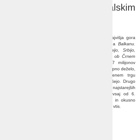
Potovanje Bolgarija z letalskim
prevozom
Bolgarija
Bolgarija
slovi kot
dežela naravnih lepot
, njena najvišja gora
Musala
pa je s svojimi 2925 m tudi najvišji vrh na
Balkanu
.
Bolgarija
je na jugovzhodu Evrope med
Romunijo, Srbijo,
Makedonijo, Grčijo in Turčijo ter ima dolgo obalo ob Črnem
2
morju
. Velika je skoraj 111.000 km
a ima le 7 milijonov
prebivalcev, veliko se jih je odselilo. Velja za versko strpno deželo,
saj lahko v prestolnici Bolgarije najdemo na enem trgu
pravoslavno in katoliško cerkev ter sinagogo in mošejo. Drugo
največje bolgarsko mesto
Plovdiv
je eno najstarejših
neprekinjeno naseljenih mest in je naseljeno že vsaj od 6.
tisočletja pred našim štetjem. S prijaznimi domačini in okusno
hrano je Bolgarija dežela, ki bo zagotovo pustila dober vtis.
Cena:
že od 849 EUR
8 dni, 7 noči
Termini: